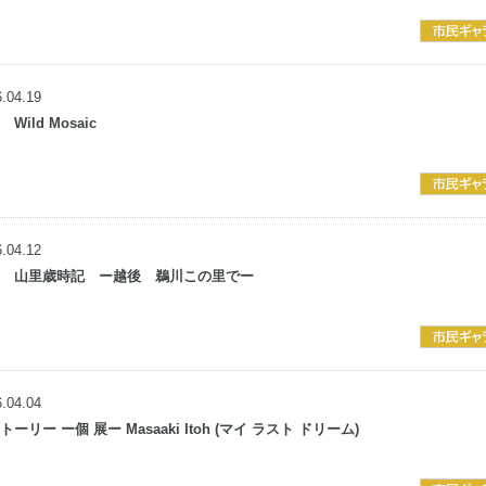
.04.19
Wild Mosaic
.04.12
展 山里歳時記
ー越後 鵜川この里でー
.04.04
ーリー ー個 展ー Masaaki Itoh (マイ ラスト ドリーム)