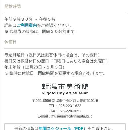
開館時間
午前９時３０分 ～ 午後５時
詳細は
ご利用案内
をご確認ください。
※ 観覧券の販売は、閉館３０分前まで
休館日
毎週月曜日（祝日又は振替休日の場合は、その翌日）
祝日又は振替休日の翌日（日曜日にあたる場合は火曜日）
年末年始（12月28日～１月３日）
※ 臨時に休館日・閉館時間を変更する場合があります。
〒951-8556 新潟市中央区西大畑町5191-9
TEL：025-223-1622
FAX：025-228-3051
E-mail：museum@city.niigata.lg.jp
最新の情報は
年間スケジュール（PDF）
をご覧下さい。