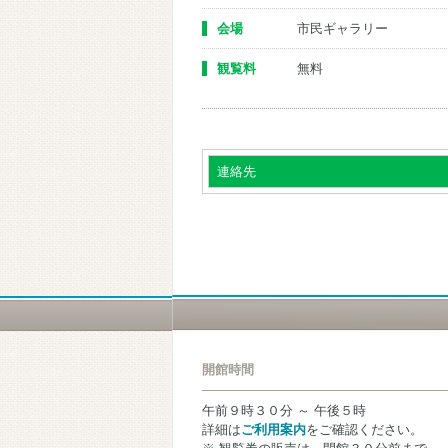
会場
市民ギャラリー
観覧料
無料
連絡先
開館時間
午前９時３０分 ～ 午後５時
詳細は
ご利用案内
をご確認ください。