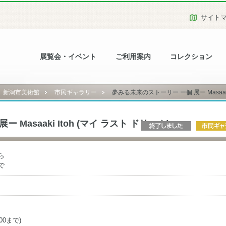
サイト
展覧会・イベント
ご利用案内
コレクション
新潟市美術館
市民ギャラリー
夢みる未来のストーリー ー個 展ー Masaaki I
Masaaki Itoh (マイ ラスト ドリーム)
ら
で
00まで)