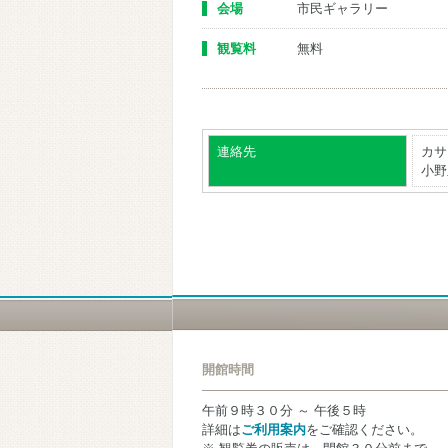
会場
市民ギャラリー
観覧料
無料
連絡先
カサ
小野里
開館時間
午前９時３０分 ～ 午後５時
詳細は
ご利用案内
をご確認ください。