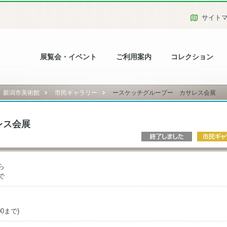
サイト
展覧会・イベント
ご利用案内
コレクション
新潟市美術館
市民ギャラリー
ースケッチグループー カサレス会展
レス会展
ら
で
00まで)