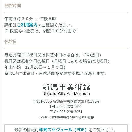
開館時間
午前９時３０分 ～ 午後５時
詳細は
ご利用案内
をご確認ください。
※ 観覧券の販売は、閉館３０分前まで
休館日
毎週月曜日（祝日又は振替休日の場合は、その翌日）
祝日又は振替休日の翌日（日曜日にあたる場合は火曜日）
年末年始（12月28日～１月３日）
※ 臨時に休館日・閉館時間を変更する場合があります。
〒951-8556 新潟市中央区西大畑町5191-9
TEL：025-223-1622
FAX：025-228-3051
E-mail：museum@city.niigata.lg.jp
最新の情報は
年間スケジュール（PDF）
をご覧下さい。