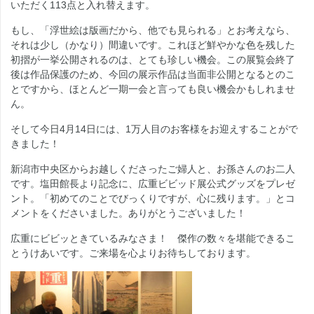
いただく113点と入れ替えます。
もし、「浮世絵は版画だから、他でも見られる」とお考えなら、
それは少し（かなり）間違いです。これほど鮮やかな色を残した
初摺が一挙公開されるのは、とても珍しい機会。この展覧会終了
後は作品保護のため、今回の展示作品は当面非公開となるとのこ
とですから、ほとんど一期一会と言っても良い機会かもしれませ
ん。
そして今日4月14日には、1万人目のお客様をお迎えすることがで
きました！
新潟市中央区からお越しくださったご婦人と、お孫さんのお二人
です。塩田館長より記念に、広重ビビッド展公式グッズをプレゼ
ント。「初めてのことでびっくりですが、心に残ります。」とコ
メントをくださいました。ありがとうございました！
広重にビビッときているみなさま！ 傑作の数々を堪能できるこ
とうけあいです。ご来場を心よりお待ちしております。