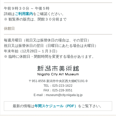
午前９時３０分 ～ 午後５時
詳細は
ご利用案内
をご確認ください。
※ 観覧券の販売は、閉館３０分前まで
休館日
毎週月曜日（祝日又は振替休日の場合は、その翌日）
祝日又は振替休日の翌日（日曜日にあたる場合は火曜日）
年末年始（12月28日～１月３日）
※ 臨時に休館日・閉館時間を変更する場合があります。
〒951-8556 新潟市中央区西大畑町5191-9
TEL：025-223-1622
FAX：025-228-3051
E-mail：museum@city.niigata.lg.jp
最新の情報は
年間スケジュール（PDF）
をご覧下さい。