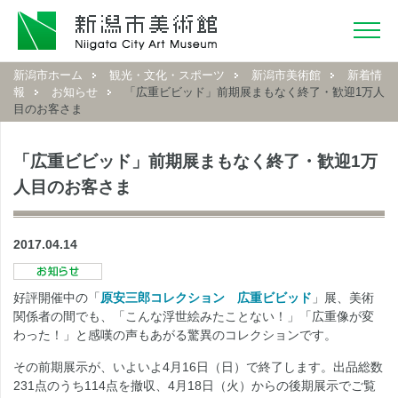
新潟市ホーム
観光・文化・スポーツ
新潟市美術館
新着情
報
お知らせ
「広重ビビッド」前期展まもなく終了・歓迎1万人
目のお客さま
「広重ビビッド」前期展まもなく終了・歓迎1万
人目のお客さま
2017.04.14
好評開催中の「
原安三郎コレクション 広重ビビッド
」展、美術
関係者の間でも、「こんな浮世絵みたことない！」「広重像が変
わった！」と感嘆の声もあがる驚異のコレクションです。
その前期展示が、いよいよ4月16日（日）で終了します。出品総数
231点のうち114点を撤収、4月18日（火）からの後期展示でご覧