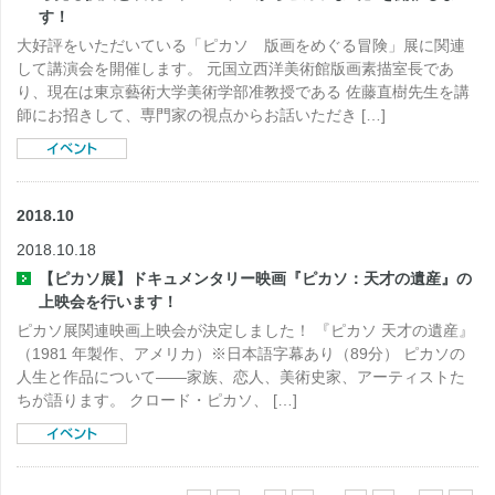
す！
大好評をいただいている「ピカソ 版画をめぐる冒険」展に関連
して講演会を開催します。 元国立西洋美術館版画素描室長であ
り、現在は東京藝術大学美術学部准教授である 佐藤直樹先生を講
師にお招きして、専門家の視点からお話いただき […]
2018.10
2018.10.18
【ピカソ展】ドキュメンタリー映画『ピカソ：天才の遺産』の
上映会を行います！
ピカソ展関連映画上映会が決定しました！ 『ピカソ 天才の遺産』
（1981 年製作、アメリカ）※日本語字幕あり（89分） ピカソの
人生と作品について――家族、恋人、美術史家、アーティストた
ちが語ります。 クロード・ピカソ、 […]