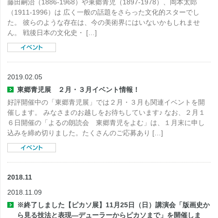
藤田嗣治（1886-1968）や東郷青児（1897-1978）、岡本太郎
（1911-1996）は 広く一般の話題をさらった文化的スターでし
た。 彼らのような存在は、今の美術界にはいないかもしれませ
ん。 戦後日本の文化史・ […]
2019.02.05
東郷青児展 ２月・３月イベント情報！
好評開催中の「東郷青児展」では２月・３月も関連イベントを開
催します。 みなさまのお越しをお待ちしています♪ なお、２月１
６日開催の「よるの朗読会 東郷青児をよむ」は、１月末に申し
込みを締め切りました。たくさんのご応募あり […]
2018.11
2018.11.09
※終了しました【ピカソ展】11月25日（日）講演会「版画史か
ら見る技法と表現―デューラーからピカソまで」を開催しま