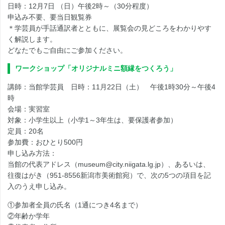
日時：12月7日 （日）午後2時～（30分程度）
申込み不要、要当日観覧券
＊学芸員が手話通訳者とともに、展覧会の見どころをわかりやす
く解説します。
どなたでもご自由にご参加ください。
ワークショップ「オリジナルミニ額縁をつくろう」
講師：当館学芸員 日時：11月22日（土） 午後1時30分～午後4
時
会場：実習室
対象：小学生以上（小学1～3年生は、要保護者参加）
定員：20名
参加費：おひとり500円
申し込み方法：
当館の代表アドレス（museum@city.niigata.lg.jp）、あるいは、
往復はがき（951-8556新潟市美術館宛）で、次の5つの項目を記
入のうえ申し込み。
①参加者全員の氏名（1通につき4名まで）
②年齢か学年