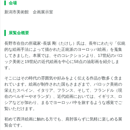
会場
新潟市美術館 企画展示室
展覧会概要
長野市在住の所蔵家･長坂 剛（たけし）氏は、長年にわたり「伝統
的な絵画手法によって描かれた正統派のヨーロッパ絵画」を蒐集
してきました。本展では、そのコレクションより、17世紀のバロ
ック美術と19世紀の近代絵画を中心に58点の油彩画を紹介しま
す。
そこにはその時代の雰囲気や好みをよく伝える作品が数多く含ま
れています。絵画が制作された国もさまざまで、バロック美術の
栄えたスペイン、イタリア、フランス、そして、フランドル（現
在のベルギーやオランダ）、近代絵画においては、イギリス、ロ
シアなどが加わり、まるでヨーロッパ中を旅するような感覚でご
覧いただけます。
初めて西洋絵画に触れる方でも、肩肘張らずに気軽に楽しめる展
覧会です。