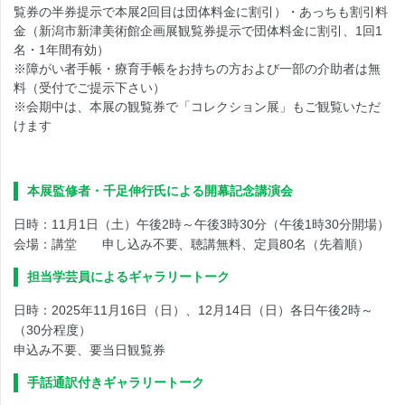
覧券の半券提示で本展2回目は団体料金に割引）・あっちも割引料
金（新潟市新津美術館企画展観覧券提示で団体料金に割引、1回1
名・1年間有効）
※障がい者手帳・療育手帳をお持ちの方および一部の介助者は無
料（受付でご提示下さい）
※会期中は、本展の観覧券で「コレクション展」もご観覧いただ
けます
本展監修者・千足伸行氏による開幕記念講演会
日時：11月1日（土）午後2時～午後3時30分（午後1時30分開場）
会場：講堂 申し込み不要、聴講無料、定員80名（先着順）
担当学芸員によるギャラリートーク
日時：2025年11月16日（日）、12月14日（日）各日午後2時～
（30分程度）
申込み不要、要当日観覧券
手話通訳付きギャラリートーク