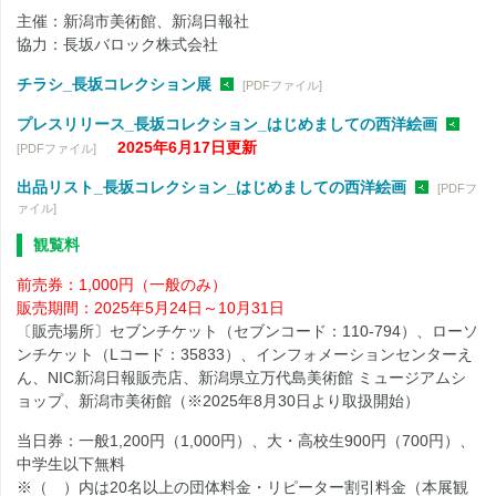
主催：新潟市美術館、新潟日報社
協力：長坂バロック株式会社
チラシ_長坂コレクション展
[PDFファイル]
プレスリリース_長坂コレクション_はじめましての西洋絵画
2025年6月17日更新
[PDFファイル]
出品リスト_長坂コレクション_はじめましての西洋絵画
[PDFフ
ァイル]
観覧料
前売券：1,000円（一般のみ）
販売期間：2025年5月24日～10月31日
〔販売場所〕セブンチケット（セブンコード：110-794）、ローソ
ンチケット（Lコード：35833）、インフォメーションセンターえ
ん、NIC新潟日報販売店、新潟県立万代島美術館 ミュージアムシ
ョップ、新潟市美術館（※2025年8月30日より取扱開始）
当日券：一般1,200円（1,000円）、大・高校生900円（700円）、
中学生以下無料
※（ ）内は20名以上の団体料金・リピーター割引料金（本展観