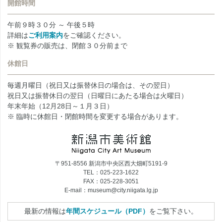
開館時間
午前９時３０分 ～ 午後５時
詳細は
ご利用案内
をご確認ください。
※ 観覧券の販売は、閉館３０分前まで
休館日
毎週月曜日（祝日又は振替休日の場合は、その翌日）
祝日又は振替休日の翌日（日曜日にあたる場合は火曜日）
年末年始（12月28日～１月３日）
※ 臨時に休館日・閉館時間を変更する場合があります。
〒951-8556 新潟市中央区西大畑町5191-9
TEL：025-223-1622
FAX：025-228-3051
E-mail：museum@city.niigata.lg.jp
最新の情報は
年間スケジュール（PDF）
をご覧下さい。