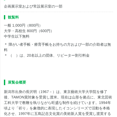
企画展示室および常設展示室の一部
観覧料
一般
1,000
円（
800
円）
大学・高校生
800
円（
600
円）
中学生以下無料
＊ 障がい者手帳・療育手帳をお持ちの方および一部の介助者は無
料
＊ （ ）は、
20
名以上の団体、リピーター割引料金
展覧会概要
新潟市出身の長沢明（1967－）は、東京藝術大学大学院を修了
後、TAMON賞対象を受賞し渡米。現在は山形を拠点に、東北芸術
工科大学で教鞭を執りながら旺盛な制作を続けています。1994年
頃より「祈り」を象徴的に表現したイコンシリーズで活動を本格
化させ、1997年に五島記念文化賞の美術新人賞を受賞し渡英する