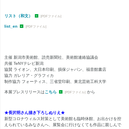
リスト（和文）
[PDFファイル]
list_en
[PDFファイル]
主催 新潟市美術館、読売新聞社、美術館連絡協議会
共催
TeNY
テレビ新潟
協賛 ライオン、大日本印刷、損保ジャパン、福音館書店
協力 ガレリア・グラフィカ
制作協力 フォーティス、三省堂印刷、東北芸術工科大学
本展プレスリリースは
こちら
から
[PDFファイル]
★長沢明さん描き下ろしぬりえ★
新型コロナウィルス対策として美術館も臨時休館、お出かけを控
えられているみなさんへ、展覧会に行けなくても作品に親しんで