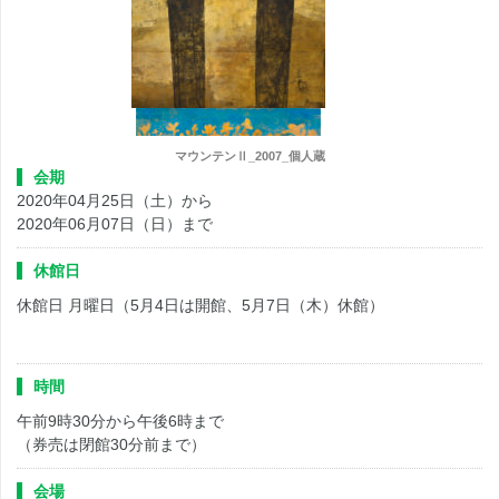
マウンテンⅡ_2007_個人蔵
会期
2020年04月25日（土）から
2020年06月07日（日）まで
休館日
休館日 月曜日（
5
月
4
日は開館、
5
月
7
日（木）休館）
時間
午前
9
時
30
分から午後
6
時まで
（券売は閉館
30
分前まで）
会場