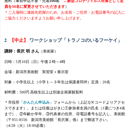
無料（事前申込不要・先着
100
名
←新型コロナウィルス対策として定
員を50名に変更させていただきます
）
＊ご入場時に連絡先把握のため、お名前・ご住所・お電話番号の記入に
ご協力くださいますようお願い申し上げます。
2
【中止】
ワークショップ「トラノコのいるフーケイ」
講師：長沢 明 さん
（美術家）
日時：
5
月
10
日（日）午後２時～
4
時
会場：新潟市美術館 実習室＋展示室
対象：小学生以上（小学１～３年生は保護者同伴）定員：
20
名
材料費：
500
円
高校生以上は別途企画展観覧料
＊市役所「
かんたん申込み
」フォームから（上記ＱＲコードよりアクセ
スできます）。または往復はがきに①参加者全員の氏名（
1
通につき
4
名
まで）、②年齢か学年、③代表者の住所、④電話番号を記入し、美術館
（〒
951-8556
新潟市美術館「長沢展」係）まで郵送下さい。
（
4/28
（火）
18:00
必着）