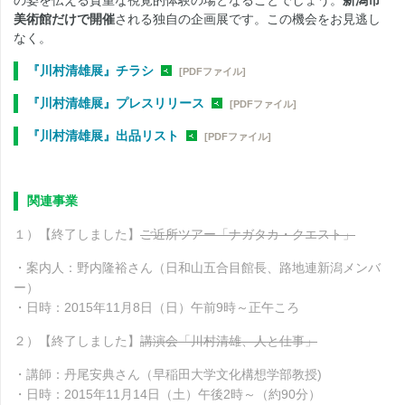
美術館だけで開催
される独自の企画展です。この機会をお見逃し
なく。
『川村清雄展』チラシ
[PDFファイル]
『川村清雄展』プレスリリース
[PDFファイル]
『川村清雄展』出品リスト
[PDFファイル]
関連事業
１）【終了しました】
ご近所ツアー「ナガタカ・クエスト」
・案内人：野内隆裕さん（日和山五合目館長、路地連新潟メンバ
ー）
・日時：2015年11月8日（日）午前9時～正午ころ
２）【終了しました】
講演会「川村清雄、人と仕事」
・講師：丹尾安典さん（早稲田大学文化構想学部教授)
・日時：2015年11月14日（土）午後2時～（約90分）