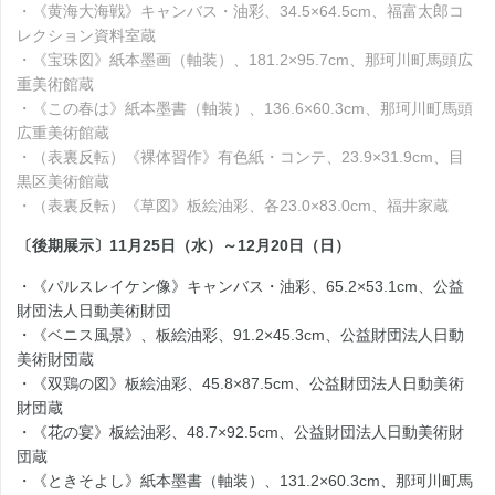
・《黄海大海戦》キャンバス・油彩、34.5×64.5cm、福富太郎コ
レクション資料室蔵
・《宝珠図》紙本墨画（軸装）、181.2×95.7cm、那珂川町馬頭広
重美術館蔵
・《この春は》紙本墨書（軸装）、136.6×60.3cm、那珂川町馬頭
広重美術館蔵
・（表裏反転）《裸体習作》有色紙・コンテ、23.9×31.9cm、目
黒区美術館蔵
・（表裏反転）《草図》板絵油彩、各23.0×83.0cm、福井家蔵
〔後期展示〕11月25日（水）～12月20日（日）
・《パルスレイケン像》キャンバス・油彩、65.2×53.1cm、公益
財団法人日動美術財団
・《ベニス風景》、板絵油彩、91.2×45.3cm、公益財団法人日動
美術財団蔵
・《双鶏の図》板絵油彩、45.8×87.5cm、公益財団法人日動美術
財団蔵
・《花の宴》板絵油彩、48.7×92.5cm、公益財団法人日動美術財
団蔵
・《ときそよし》紙本墨書（軸装）、131.2×60.3cm、那珂川町馬