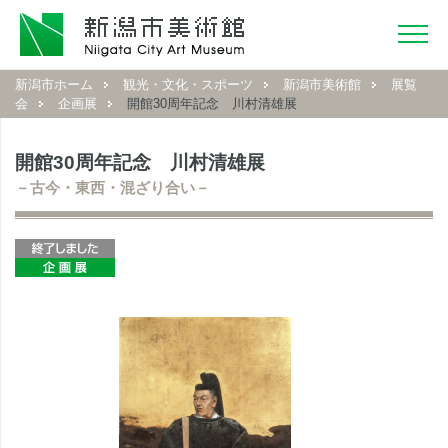
新潟市ホーム
観光・文化・スポーツ
新潟市美術館
展覧
会
企画展
開館30周年記念 川村清雄展
開館30周年記念 川村清雄展
－古今・東西・混ざり合い－