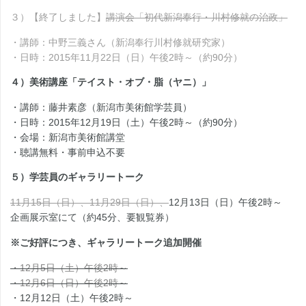
３）【終了しました】
講演会「初代新潟奉行・川村修就の治政」
・講師：中野三義さん（新潟奉行川村修就研究家）
・日時：2015年11月22日（日）午後2時～（約90分）
４）美術講座「テイスト・オブ・脂（ヤニ）」
・講師：藤井素彦（新潟市美術館学芸員）
・日時：2015年12月19日（土）午後2時～（約90分）
・会場：新潟市美術館講堂
・聴講無料・事前申込不要
５）学芸員のギャラリートーク
11月15日（日）、11月29日（日）、
12月13日（日）午後2時～
企画展示室にて（約45分、要観覧券）
※ご好評につき、ギャラリートーク追加開催
・12月5日（土）午後2時～
・12月6日（日）午後2時～
・12月12日（土）午後2時～