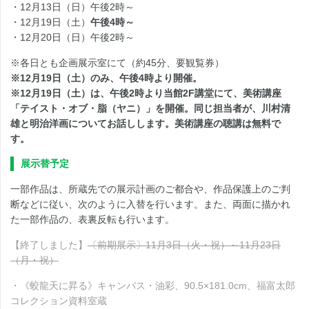
・12月13日（日）午後2時～
・12月19日（土）
午後4時～
・12月20日（日）午後2時～
※各日とも企画展示室にて（約45分、要観覧券）
※12月19日（土）のみ、午後4時より開催。
※12月19日（土）は、午後2時より当館2F講堂にて、美術講座
「テイスト・オブ・脂（ヤニ）」を開催。同じ担当者が、川村清
雄と明治洋画についてお話しします。美術講座の聴講は無料で
す。
展示替予定
一部作品は、所蔵先での展示計画のご都合や、作品保護上のご判
断などに従い、次のように入替を行います。また、両面に描かれ
た一部作品の、表裏反転も行います。
【終了しました】
〔前期展示〕11月3日（火・祝）～11月23日
（月・祝）
・《蛟龍天に昇る》キャンバス・油彩、90.5×181.0cm、福富太郎
コレクション資料室蔵