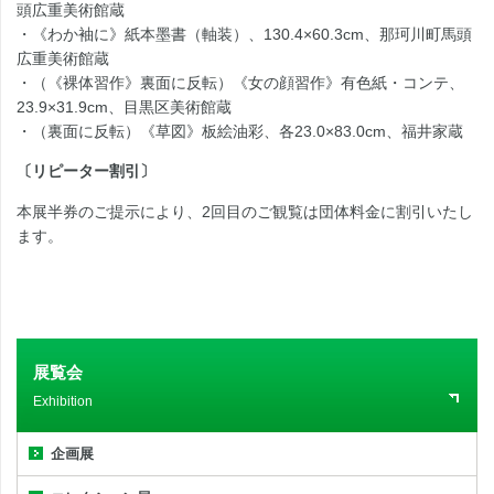
頭広重美術館蔵
・《わか袖に》紙本墨書（軸装）、130.4×60.3cm、那珂川町馬頭
広重美術館蔵
・（《裸体習作》裏面に反転）《女の顔習作》有色紙・コンテ、
23.9×31.9cm、目黒区美術館蔵
・（裏面に反転）《草図》板絵油彩、各23.0×83.0cm、福井家蔵
〔リピーター割引〕
本展半券のご提示により、2回目のご観覧は団体料金に割引いたし
ます。
展覧会
Exhibition
企画展