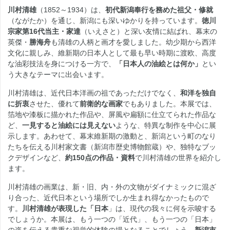
川村清雄
（1852～1934）は、
初代新潟奉行を務めた祖父・修就
（ながたか）を通じ、新潟にも深いゆかりを持っています。
徳川
宗家第16代当主・家達
（いえさと）と深い友情に結ばれ、幕末の
英傑・
勝海舟
も清雄の人柄と画才を愛しました。幼少期から西洋
文化に親しみ、維新期の日本人として最も早い時期に渡欧、高度
な油彩技法を身につける一方で、
「日本人の油絵とは何か」
とい
う大きなテーマに出会います。
川村清雄は、近代日本洋画の祖であっただけでなく、
和洋を独自
に折衷
させた、優れて
前衛的な画家
でもありました。本展では、
箔地や漆板に描かれた作品や、屏風や扁額に仕立てられた作品な
ど、
一見すると油絵には見えない
ような、特異な制作を中心に展
示します。あわせて、幕末維新期の激動と、新潟という町のなり
たちを伝える川村家文書（新潟市歴史博物館蔵）や、独特なブッ
クデザインなど、
約150点の作品・資料
で川村清雄の世界を紹介し
ます。
川村清雄の画業は、新・旧、内・外の文物がダイナミックに混ざ
り合った、近代日本という場所でしか生まれ得なかったもので
す。
川村清雄が表現した「日本
」は、現代の我々に何を示唆する
でしょうか。本展は、もう一つの「近代」、もう一つの「日本」
の姿を伝える貴重な視覚的体験の場となることでしょう。
新潟市