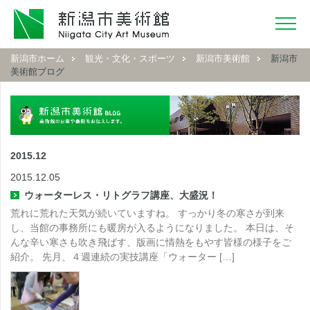
新潟市ホーム
観光・文化・スポーツ
新潟市美術館
新潟市
美術館ブログ
2015.12
2015.12.05
ウォーターレス・リトグラフ講座、大盛況！
荒れに荒れた天気が続いていますね。 すっかり冬の寒さが到来
し、当館の事務所にも暖房が入るようになりました。 本日は、そ
んな辛い寒さも吹き飛ばす、版画に情熱をもやす皆様の様子をご
紹介。 先月、４週連続の実技講座「ウォーター […]