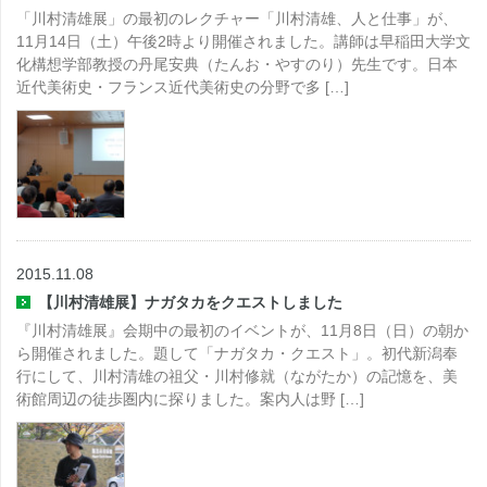
「川村清雄展」の最初のレクチャー「川村清雄、人と仕事」が、
11月14日（土）午後2時より開催されました。講師は早稲田大学文
化構想学部教授の丹尾安典（たんお・やすのり）先生です。日本
近代美術史・フランス近代美術史の分野で多 […]
2015.11.08
【川村清雄展】ナガタカをクエストしました
『川村清雄展』会期中の最初のイベントが、11月8日（日）の朝か
ら開催されました。題して「ナガタカ・クエスト」。初代新潟奉
行にして、川村清雄の祖父・川村修就（ながたか）の記憶を、美
術館周辺の徒歩圏内に探りました。案内人は野 […]