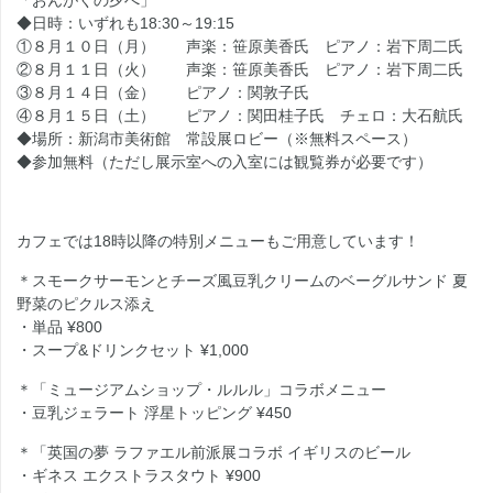
◆日時：いずれも18:30～19:15
①８月１０日（月） 声楽：笹原美香氏 ピアノ：岩下周二氏
②８月１１日（火） 声楽：笹原美香氏 ピアノ：岩下周二氏
③８月１４日（金） ピアノ：関敦子氏
④８月１５日（土） ピアノ：関田桂子氏 チェロ：大石航氏
◆場所：新潟市美術館 常設展ロビー（※無料スペース）
◆参加無料（ただし展示室への入室には観覧券が必要です）
カフェでは18時以降の特別メニューもご用意しています！
＊スモークサーモンとチーズ風豆乳クリームのベーグルサンド 夏
野菜のピクルス添え
・単品 ¥800
・スープ&ドリンクセット ¥1,000
＊「ミュージアムショップ・ルルル」コラボメニュー
・豆乳ジェラート 浮星トッピング ¥450
＊「英国の夢 ラファエル前派展コラボ イギリスのビール
・ギネス エクストラスタウト ¥900