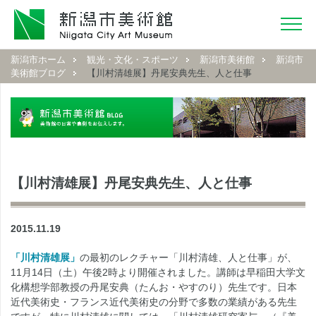
新潟市ホーム
観光・文化・スポーツ
新潟市美術館
新潟市
美術館ブログ
【川村清雄展】丹尾安典先生、人と仕事
【川村清雄展】丹尾安典先生、人と仕事
2015.11.19
「川村清雄展」
の最初のレクチャー「川村清雄、人と仕事」が、
11月14日（土）午後2時より開催されました。講師は早稲田大学文
化構想学部教授の丹尾安典（たんお・やすのり）先生です。日本
近代美術史・フランス近代美術史の分野で多数の業績がある先生