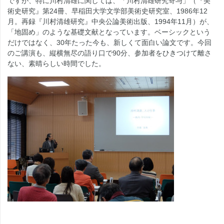
ですが、特に川村清雄に関しては、「川村清雄研究寄与」（『美
術史研究』第24冊、早稲田大学文学部美術史研究室、1986年12
月。再録『川村清雄研究』中央公論美術出版、1994年11月）が、
「地固め」のような基礎文献となっています。ベーシックという
だけではなく、30年たった今も、新しくて面白い論文です。今回
のご講演も、縦横無尽の語り口で90分、参加者をひきつけて離さ
ない、素晴らしい時間でした。