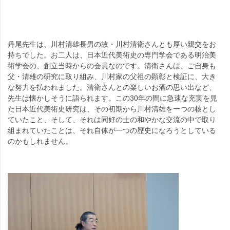
丹尾先生は、川村清雄長男の故・川村清衛さんとも厚い親交をお
持ちでした。お二人は、日本近代美術史の専門学会である明治美
術学会の、創立当時からの会員なのです。清衛さんは、ご自身も
父・清雄の研究に取り組み、川村家の父祖の顕彰と検証に、大き
な努力を払われました。清衛さんとの楽しいお酒の思い出など、
先生は懐かしそうに語られます。この30年の間に急速な充実を見
た日本近代美術史研究は、その初期から川村清雄を一つの核とし
ていたこと、そして、それは同好の士の和やかな交流の中で取り
組まれていたことは、それ自体が一つの歴史になろうとしている
のかもしれません。