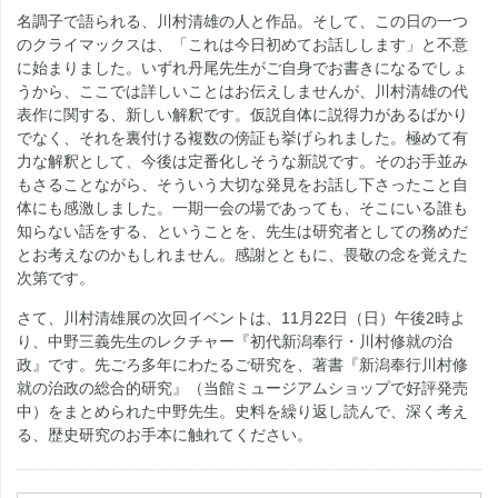
名調子で語られる、川村清雄の人と作品。そして、この日の一つ
のクライマックスは、「これは今日初めてお話しします」と不意
に始まりました。いずれ丹尾先生がご自身でお書きになるでしょ
うから、ここでは詳しいことはお伝えしませんが、川村清雄の代
表作に関する、新しい解釈です。仮説自体に説得力があるばかり
でなく、それを裏付ける複数の傍証も挙げられました。極めて有
力な解釈として、今後は定番化しそうな新説です。そのお手並み
もさることながら、そういう大切な発見をお話し下さったこと自
体にも感激しました。一期一会の場であっても、そこにいる誰も
知らない話をする、ということを、先生は研究者としての務めだ
とお考えなのかもしれません。感謝とともに、畏敬の念を覚えた
次第です。
さて、川村清雄展の次回イベントは、11月22日（日）午後2時よ
り、中野三義先生のレクチャー『初代新潟奉行・川村修就の治
政』です。先ごろ多年にわたるご研究を、著書『新潟奉行川村修
就の治政の総合的研究』（当館ミュージアムショップで好評発売
中）をまとめられた中野先生。史料を繰り返し読んで、深く考え
る、歴史研究のお手本に触れてください。