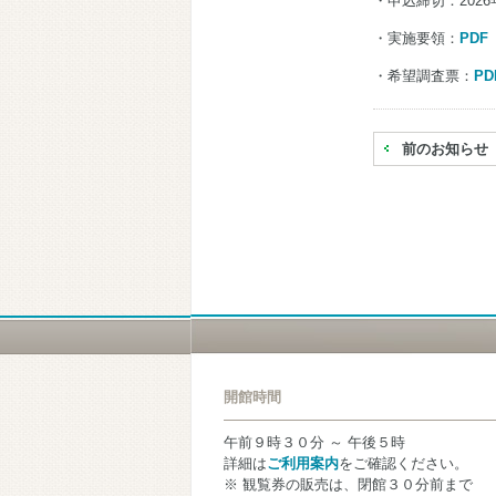
・申込締切：2026年
・実施要領：
PDF
・希望調査票：
PD
前のお知らせ
開館時間
午前９時３０分 ～ 午後５時
詳細は
ご利用案内
をご確認ください。
※ 観覧券の販売は、閉館３０分前まで