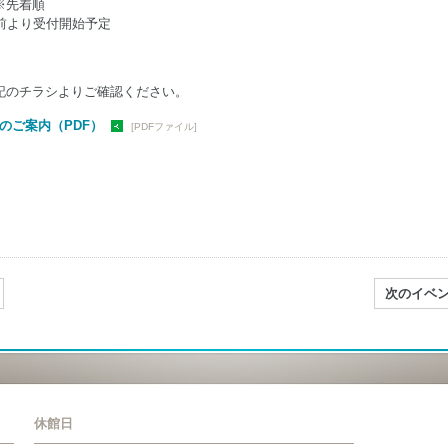
※先着順
前より受付開始予定
記のチラシよりご確認ください。
座のご案内（PDF）
[PDFファイル]
次のイベ
休館日