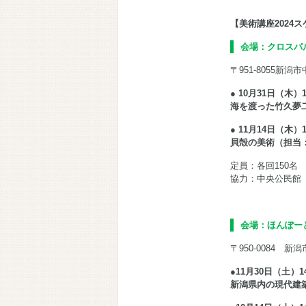
【美術講座2024
会場：クロスパ
〒951-8055新潟市
● 10月31日（木）1
海を渡った竹久夢
● 11月14日（木）1
貝殻の美術（担当
定員：各回150名
協力：中央公民館
会場：ほんぽー
〒950-0084 新潟
●11月30日（土）1
新潟県内の現代建