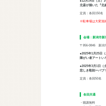
●12月14日（土）1
北斎が描いた『北
定員：各回150名
※駐車場は大変混
会場：新潟市新
〒956-0846 新
●2025年1月25日（
障がい者アートい
●2025年3月1日（
悲しき彫刻ーパブ
定員：各回50名
各回共通
・聴講無料