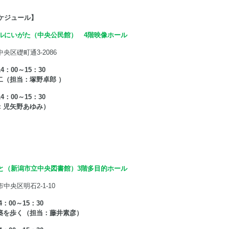
スケジュール】
ルにいがた（中央公民館） 4階映像ホール
中央区礎町通3-2086
4：00～15：30
二（担当：塚野卓郎 ）
4：00～15：30
：児矢野あゆみ）
と（新潟市立中央図書館）3階多目的ホール
市中央区明石2-1-10
4：00～15：30
築を歩く（担当：藤井素彦）