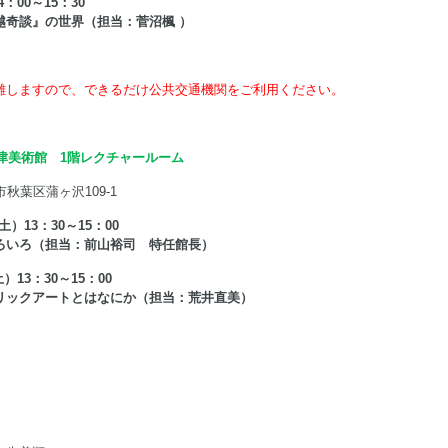
4：00～15：30
越奇談』の世界（担当：菅沼楓 ）
雑しますので、できるだけ公共交通機関をご利用ください。
津美術館 1階レクチャールーム
潟市秋葉区蒲ヶ沢109-1
土）13：30～15：00
ろいろ（担当：前山裕司 特任館長）
土）13：30～15：00
リックアートとはなにか（担当：荒井直美）