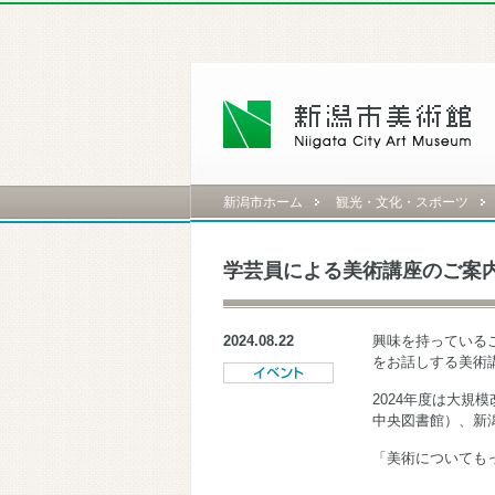
新潟市ホーム
観光・文化・スポーツ
学芸員による美術講座のご案
2024.08.22
興味を持っている
をお話しする美術
2024年度は
大規模
中央図書館）、新
「美術についても