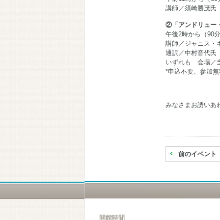
講師／須崎勝茂氏
②「アンドリュー
午後2時から（90
講師／ジャニス・
通訳／中村音代氏
いずれも 会場／
*申込不要、参加無
みなさまお誘いあ
前のイベント
開館時間