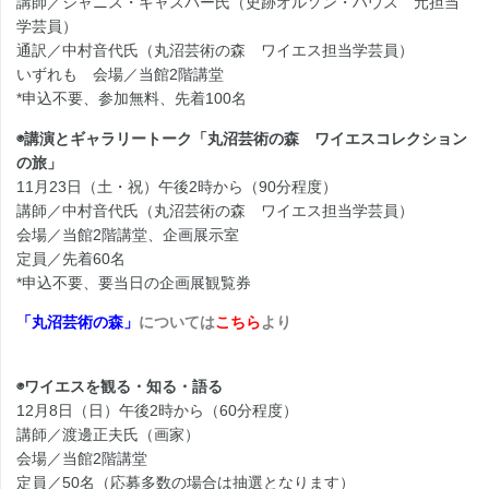
講師／ジャニス・キャスパー氏（史跡オルソン・ハウス 元担当
学芸員）
通訳／中村音代氏（丸沼芸術の森 ワイエス担当学芸員）
いずれも 会場／当館2階講堂
*申込不要、参加無料、先着100名
◉講演とギャラリートーク
「丸沼芸術の森 ワイエスコレクション
の旅」
11月23日（土・祝）午後2時から（90分程度）
講師／中村音代氏（丸沼芸術の森 ワイエス担当学芸員）
会場／当館2階講堂、企画展示室
定員／先着60名
*申込不要、要当日の企画展観覧券
「丸沼芸術の森」
については
こちら
より
◉ワイエスを観る・知る・語る
12月8日（日）午後2時から（60分程度）
講師／渡邊正夫氏（画家）
会場／当館2階講堂
定員／50名（応募多数の場合は抽選となります）