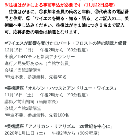
※往復はがきによる事前申込が必要です（11月22日必着）
往復はがきに、①参加者全員の氏名と年齢、②代表者の電話番
号と住所、③「ワイエスを観る・知る・語る」とご記入の上、美
術館へ申し込みください。往復はがき１通につき２名まで記入
可。応募多数の場合は抽選となります。
◉ワイエスが影響を受けたロバート・フロストの詩の朗読と鑑賞
12月15日（日） 午後2時から（60分程度）
出演／TeNYテレビ新潟アナウンサー
進行／児矢野あゆみ（当館学芸員）
会場／当館2階講堂
*申込不要、参加無料、先着80名
◉美術講座「オルソン・ハウスとアンドリュー・ワイエス」
11月16日（土） 午後2時から（90分程度）
講師／前山裕司（当館館長）
会場／当館2階講堂
*申込不要、参加無料、先着100名
◉美術講座「アメリカン・リアリズム 20世紀を中心に」
2020年1月11日（土） 午後2時から（90分程度）