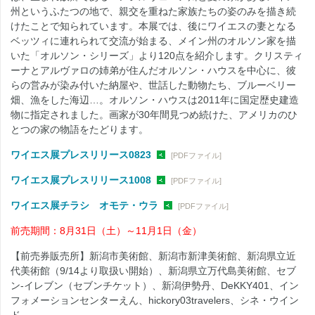
州というふたつの地で、親交を重ねた家族たちの姿のみを描き続
けたことで知られています。本展では、後にワイエスの妻となる
ベッツィに連れられて交流が始まる、メイン州のオルソン家を描
いた「オルソン・シリーズ」より120点を紹介します。クリスティ
ーナとアルヴァロの姉弟が住んだオルソン・ハウスを中心に、彼
らの営みが染み付いた納屋や、世話した動物たち、ブルーベリー
畑、漁をした海辺…。オルソン・ハウスは2011年に国定歴史建造
物に指定されました。画家が30年間見つめ続けた、アメリカのひ
とつの家の物語をたどります。
ワイエス展プレスリリース0823
[PDFファイル]
ワイエス展プレスリリース1008
[PDFファイル]
ワイエス展チラシ オモテ・ウラ
[PDFファイル]
前売期間：8月31日（土）～11月1日（金）
【前売券販売所】新潟市美術館、新潟市新津美術館、新潟県立近
代美術館（9/14より取扱い開始）、新潟県立万代島美術館、セブ
ン‐イレブン（セブンチケット）、新潟伊勢丹、DeKKY401、イン
フォメーションセンターえん、hickory03travelers、シネ・ウイン
ド