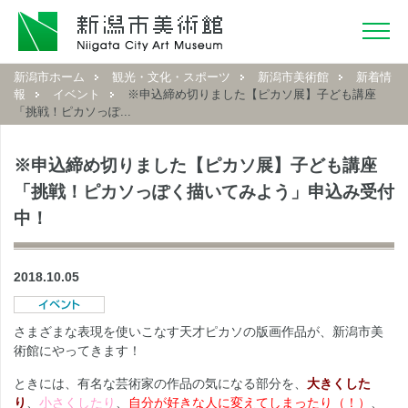
新潟市ホーム
観光・文化・スポーツ
新潟市美術館
新着情
報
イベント
※申込締め切りました【ピカソ展】子ども講座
「挑戦！ピカソっぽ...
※申込締め切りました【ピカソ展】子ども講座
「挑戦！ピカソっぽく描いてみよう」申込み受付
中！
2018.10.05
さまざまな表現を使いこなす天才ピカソの版画作品が、新潟市美
術館にやってきます！
ときには、有名な芸術家の作品の気になる部分を、
大きくした
り
、
小さくしたり
、
自分が好きな人に変えてしまったり（！）
、