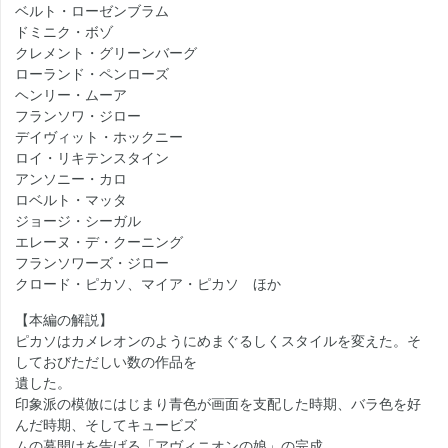
ベルト・ローゼンブラム
ドミニク・ボゾ
クレメント・グリーンバーグ
ローランド・ペンローズ
ヘンリー・ムーア
フランソワ・ジロー
デイヴィット・ホックニー
ロイ・リキテンスタイン
アンソニー・カロ
ロベルト・マッタ
ジョージ・シーガル
エレーヌ・デ・クーニング
フランソワーズ・ジロー
クロード・ピカソ、マイア・ピカソ ほか
【本編の解説】
ピカソはカメレオンのようにめまぐるしくスタイルを変えた。そ
しておびただしい数の作品を
遺した。
印象派の模倣にはじまり青色が画面を支配した時期、バラ色を好
んだ時期、そしてキュービズ
ムの幕開けを告げる「アヴィニオンの娘」の完成、