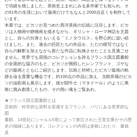
で功績を残しました。美術史上まれにみる多作家でも知られ、そ
の91年の生涯において版画だけでもなんと2000点近くを制作して
います。
本展では、ピカソが見つめた西洋美術の伝統に注目します。ピカ
ソは人物画や静物画を描きながら、ギリシャ・ローマ神話を主題
とし、自らの分身ともいえる「ミノタウロス」を野心的に追い続
けました。また、過去の巨匠たちの作品を、ただの模写ではなく
自らの解釈を加えながら新たな作品に転換させたことも見過ごせ
ません。世界でも屈指のコレクションを誇るフランス国立図書館
の全面的な協力のもと、ピカソが挑戦したレンブラント、ゴヤな
どの版画とともにご紹介します。伝統と対峙したピカソ版画の軌
跡を辿る貴重な機会です。約100点の作品に加え、当館所蔵のピカ
ソの油彩画も展示します。彼が闘牛士（マタドール）のように果
敢に挑み創造したもの、その熱い魂をご覧あれ。
★フランス国立図書館とは
芸術的・科学的な資料を収蔵するフランス、パリにある世界的な
図
書館。14世紀にシャルル5世によって創立された王室文庫がその歴
史の端緒にあります。コレクションの内容は多岐にわたり、書籍
及