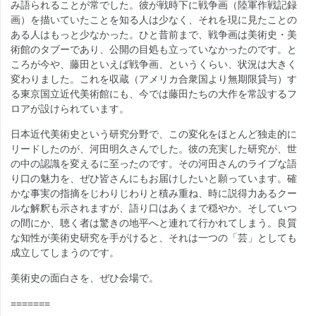
み語られることが常でした。彼が戦時下に戦争画（陸軍作戦記録
画）を描いていたことを知る人は少なく、それを現に見たことの
ある人はもっと少なかった。ひと昔前まで、戦争画は美術史・美
術館のタブーであり、公開の目処も立っていなかったのです。と
ころが今や、藤田といえば戦争画、というくらい、状況は大きく
変わりました。これを収蔵（アメリカ合衆国より無期限貸与）す
る東京国立近代美術館にも、今では藤田たちの大作を常設するフ
ロアが設けられています。
日本近代美術史という研究分野で、この変化をほとんど独走的に
リードしたのが、河田明久さんでした。彼の充実した研究が、世
の中の認識を変えるに至ったのです。その河田さんのライブな語
り口の魅力を、ぜひ皆さんにもお届けしたいと願っています。確
かな事実の指摘をじわりじわりと積み重ね、時に説得力あるクー
ルな解釈も示されますが、語り口はあくまで穏やか。そしていつ
の間にか、聴く者は驚きの地平へと連れて行かれてしまう。良質
な知性が美術史研究を手がけると、それは一つの「芸」としても
成立してしまうのです。
美術史の面白さを、ぜひ会場で。
=======