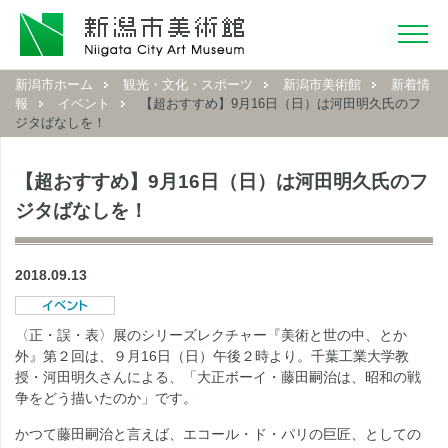
新潟市ホーム
観光・文化・スポーツ
新潟市美術館
新着情
報
イベント
【超おすすめ】9月16日（日）は河田明久氏のフ
ジタばなしを！
【超おすすめ】9月16日（日）は河田明久氏のフ
ジタばなしを！
2018.09.13
〈正・誤・表〉展のシリーズレクチャー『美術と世の中、とか
外』第２回は、９月16日（日）午後２時より。千葉工業大学教
授・河田明久さんによる、「大正ボーイ・藤田嗣治は、昭和の戦
争をどう描いたのか」です。
かつて藤田嗣治と言えば、エコール・ド・パリの巨匠、としての