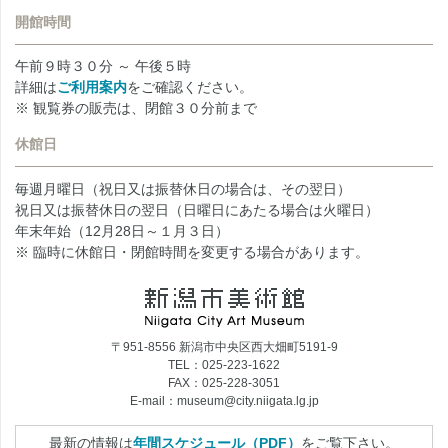
開館時間
午前９時３０分 ～ 午後５時
詳細は
ご利用案内
をご確認ください。
※ 観覧券の販売は、閉館３０分前まで
休館日
毎週月曜日（祝日又は振替休日の場合は、その翌日）
祝日又は振替休日の翌日（日曜日にあたる場合は火曜日）
年末年始（12月28日～１月３日）
※ 臨時に休館日・閉館時間を変更する場合があります。
〒951-8556 新潟市中央区西大畑町5191-9
TEL：025-223-1622
FAX：025-228-3051
E-mail：museum@city.niigata.lg.jp
最新の情報は
年間スケジュール（PDF）
をご覧下さい。