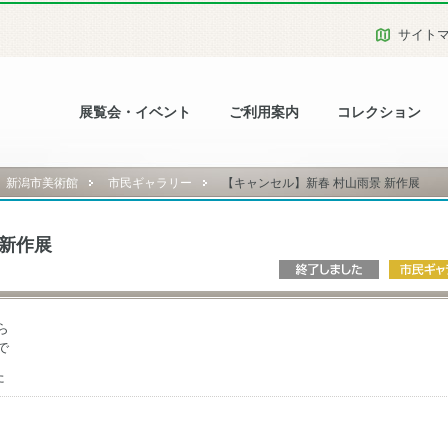
サイト
展覧会・イベント
ご利用案内
コレクション
新潟市美術館
市民ギャラリー
【キャンセル】新春 村山雨景 新作展
 新作展
ら
で
た