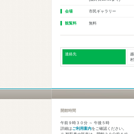
会場
市民ギャラリー
観覧料
無料
連絡先
越
村
開館時間
午前９時３０分 ～ 午後５時
詳細は
ご利用案内
をご確認ください。