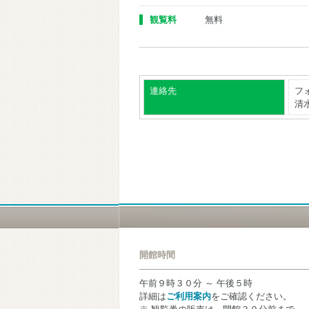
観覧料
無料
連絡先
フ
清水
開館時間
午前９時３０分 ～ 午後５時
詳細は
ご利用案内
をご確認ください。