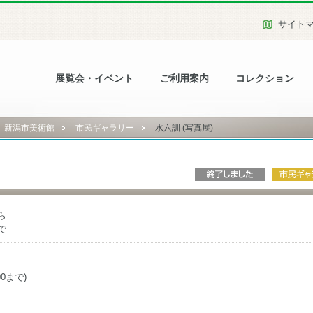
サイト
展覧会・イベント
ご利用案内
コレクション
新潟市美術館
市民ギャラリー
水六訓 (写真展)
ら
で
00まで)