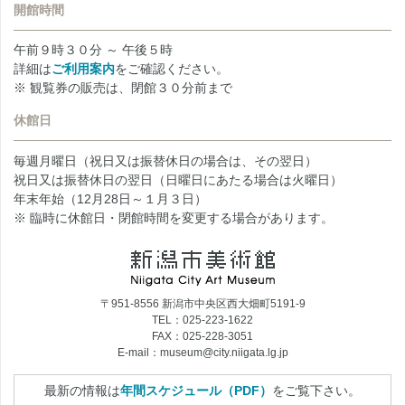
開館時間
午前９時３０分 ～ 午後５時
詳細は
ご利用案内
をご確認ください。
※ 観覧券の販売は、閉館３０分前まで
休館日
毎週月曜日（祝日又は振替休日の場合は、その翌日）
祝日又は振替休日の翌日（日曜日にあたる場合は火曜日）
年末年始（12月28日～１月３日）
※ 臨時に休館日・閉館時間を変更する場合があります。
〒951-8556 新潟市中央区西大畑町5191-9
TEL：025-223-1622
FAX：025-228-3051
E-mail：museum@city.niigata.lg.jp
最新の情報は
年間スケジュール（PDF）
をご覧下さい。