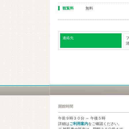
観覧料
無料
連絡先
清
開館時間
午前９時３０分 ～ 午後５時
詳細は
ご利用案内
をご確認ください。