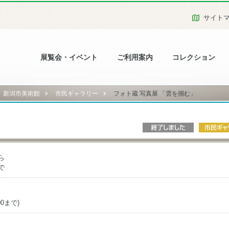
サイト
展覧会・イベント
ご利用案内
コレクション
新潟市美術館
市民ギャラリー
フォト蔵 写真展 「雲を掴む」
ら
で
00まで)