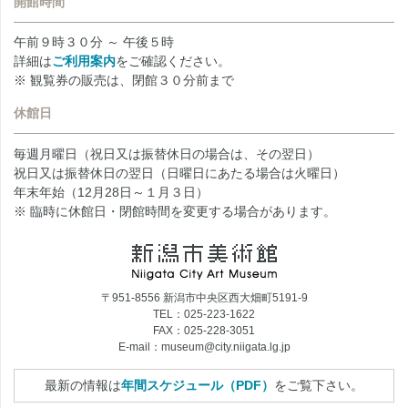
開館時間
午前９時３０分 ～ 午後５時
詳細は
ご利用案内
をご確認ください。
※ 観覧券の販売は、閉館３０分前まで
休館日
毎週月曜日（祝日又は振替休日の場合は、その翌日）
祝日又は振替休日の翌日（日曜日にあたる場合は火曜日）
年末年始（12月28日～１月３日）
※ 臨時に休館日・閉館時間を変更する場合があります。
〒951-8556 新潟市中央区西大畑町5191-9
TEL：025-223-1622
FAX：025-228-3051
E-mail：museum@city.niigata.lg.jp
最新の情報は
年間スケジュール（PDF）
をご覧下さい。