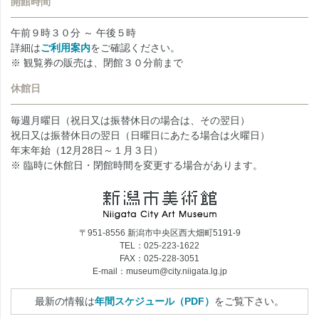
開館時間
午前９時３０分 ～ 午後５時
詳細は
ご利用案内
をご確認ください。
※ 観覧券の販売は、閉館３０分前まで
休館日
毎週月曜日（祝日又は振替休日の場合は、その翌日）
祝日又は振替休日の翌日（日曜日にあたる場合は火曜日）
年末年始（12月28日～１月３日）
※ 臨時に休館日・閉館時間を変更する場合があります。
〒951-8556 新潟市中央区西大畑町5191-9
TEL：025-223-1622
FAX：025-228-3051
E-mail：museum@city.niigata.lg.jp
最新の情報は
年間スケジュール（PDF）
をご覧下さい。