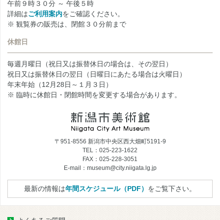
午前９時３０分 ～ 午後５時
詳細は
ご利用案内
をご確認ください。
※ 観覧券の販売は、閉館３０分前まで
休館日
毎週月曜日（祝日又は振替休日の場合は、その翌日）
祝日又は振替休日の翌日（日曜日にあたる場合は火曜日）
年末年始（12月28日～１月３日）
※ 臨時に休館日・閉館時間を変更する場合があります。
〒951-8556 新潟市中央区西大畑町5191-9
TEL：025-223-1622
FAX：025-228-3051
E-mail：museum@city.niigata.lg.jp
最新の情報は
年間スケジュール（PDF）
をご覧下さい。