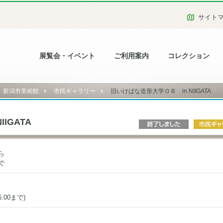
サイト
展覧会・イベント
ご利用案内
コレクション
新潟市美術館
市民ギャラリー
旧いけばな造形大学ＯＢ in NIIGATA
IGATA
ら
で
:00まで)