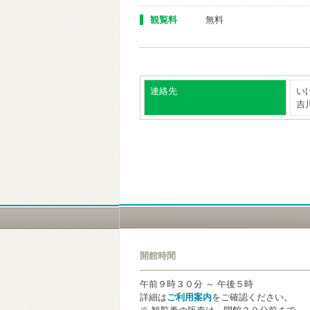
観覧料
無料
連絡先
い
吉川
開館時間
午前９時３０分 ～ 午後５時
詳細は
ご利用案内
をご確認ください。