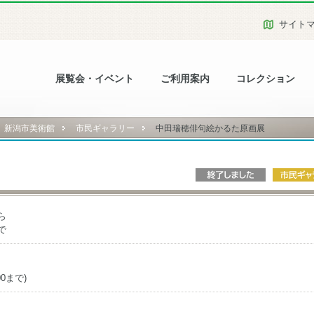
サイト
展覧会・イベント
ご利用案内
コレクション
新潟市美術館
市民ギャラリー
中田瑞穂俳句絵かるた原画展
ら
で
00まで)