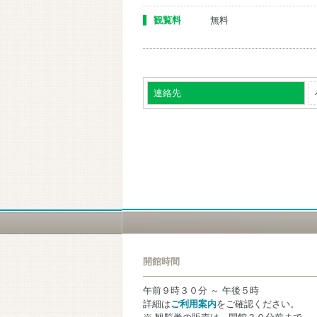
観覧料
無料
連絡先
開館時間
午前９時３０分 ～ 午後５時
詳細は
ご利用案内
をご確認ください。