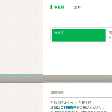
観覧料
無料
連絡先
中
開館時間
午前９時３０分 ～ 午後５時
詳細は
ご利用案内
をご確認ください。