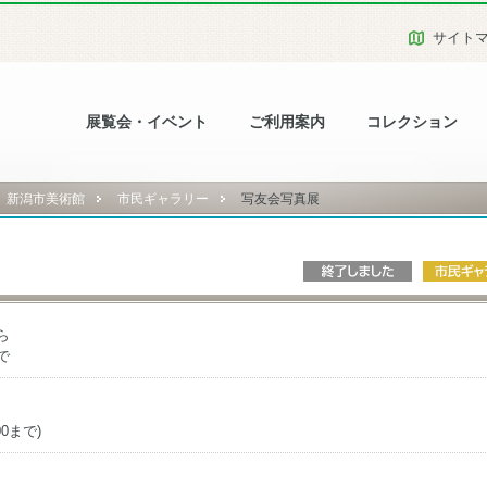
サイト
展覧会・イベント
ご利用案内
コレクション
新潟市美術館
市民ギャラリー
写友会写真展
ら
で
00まで)