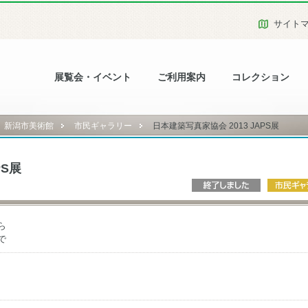
サイト
展覧会・イベント
ご利用案内
コレクション
新潟市美術館
市民ギャラリー
日本建築写真家協会 2013 JAPS展
PS展
ら
で