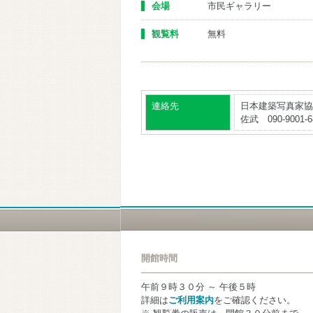
会場
市民ギャラリー
観覧料
無料
連絡先
日本建築写真家協
佐武 090-9001-6
開館時間
午前９時３０分 ～ 午後５時
詳細は
ご利用案内
をご確認ください。