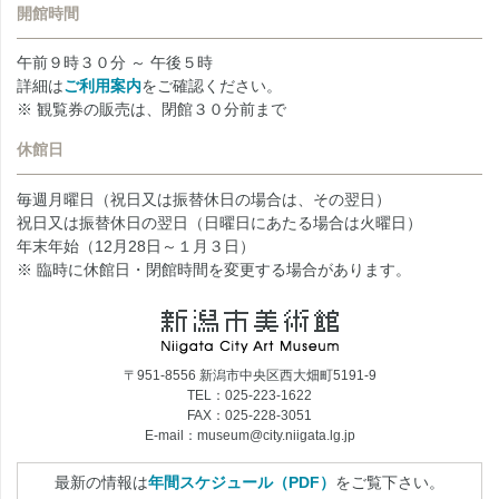
開館時間
午前９時３０分 ～ 午後５時
詳細は
ご利用案内
をご確認ください。
※ 観覧券の販売は、閉館３０分前まで
休館日
毎週月曜日（祝日又は振替休日の場合は、その翌日）
祝日又は振替休日の翌日（日曜日にあたる場合は火曜日）
年末年始（12月28日～１月３日）
※ 臨時に休館日・閉館時間を変更する場合があります。
〒951-8556 新潟市中央区西大畑町5191-9
TEL：025-223-1622
FAX：025-228-3051
E-mail：museum@city.niigata.lg.jp
最新の情報は
年間スケジュール（PDF）
をご覧下さい。