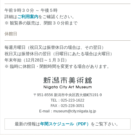
午前９時３０分 ～ 午後５時
詳細は
ご利用案内
をご確認ください。
※ 観覧券の販売は、閉館３０分前まで
休館日
毎週月曜日（祝日又は振替休日の場合は、その翌日）
祝日又は振替休日の翌日（日曜日にあたる場合は火曜日）
年末年始（12月28日～１月３日）
※ 臨時に休館日・閉館時間を変更する場合があります。
〒951-8556 新潟市中央区西大畑町5191-9
TEL：025-223-1622
FAX：025-228-3051
E-mail：museum@city.niigata.lg.jp
最新の情報は
年間スケジュール（PDF）
をご覧下さい。