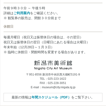
午前９時３０分 ～ 午後５時
詳細は
ご利用案内
をご確認ください。
※ 観覧券の販売は、閉館３０分前まで
休館日
毎週月曜日（祝日又は振替休日の場合は、その翌日）
祝日又は振替休日の翌日（日曜日にあたる場合は火曜日）
年末年始（12月28日～１月３日）
※ 臨時に休館日・閉館時間を変更する場合があります。
〒951-8556 新潟市中央区西大畑町5191-9
TEL：025-223-1622
FAX：025-228-3051
E-mail：museum@city.niigata.lg.jp
最新の情報は
年間スケジュール（PDF）
をご覧下さい。