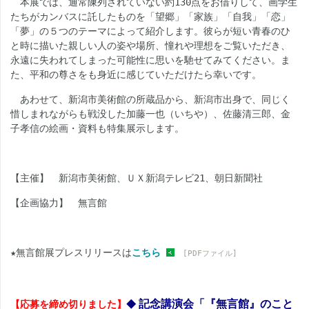
本展では、通常陳列されていない約
130
点をお借りして、画学生
たちがカンバスに託したものを「望郷」「家族」「自我」「恋」
「夢」の５つのテーマによって紹介します。彼らが短い青春のひ
と時に描いた親しい人の姿や場所、憧れや理想をご覧いただき、
永遠に失われてしまった可能性に思いを馳せてみてください。ま
た、平和の尊さをも身近に感じていただけたら幸いです。
あわせて、新潟市美術館の所蔵品から、新潟市出身で、同じく
惜しまれながらも戦没した加藤一也（いちや）、佐藤清三郎、金
子孝信の絵画・資料も特集展示します。
【主催】 新潟市美術館、ＵＸ新潟テレビ
21
、朝日新聞社
【企画協力】 無言館
★無言館展プレスリリースは
こちら
[PDFファイル]
記念講演会「『無言館』のこと
【応募を締め切りました】
◆