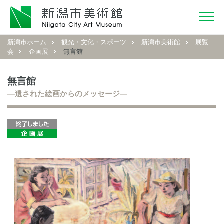
新潟市ホーム
観光・文化・スポーツ
新潟市美術館
展覧
会
企画展
無言館
無言館
―遺された絵画からのメッセージ―