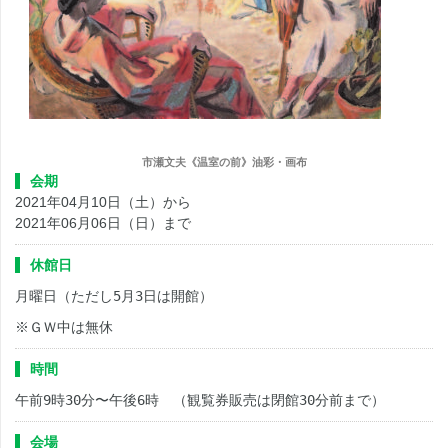
市瀬文夫《温室の前》油彩・画布
会期
2021年04月10日（土）から
2021年06月06日（日）まで
休館日
月曜日（ただし
5
月
3
日は開館）
※ＧＷ中は無休
時間
午前
9
時
30
分〜午後
6
時 （観覧券販売は閉館
30
分前まで）
会場