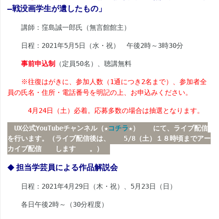
―戦没画学生が遺したもの」
講師：窪島誠一郎氏（無言館館主）
日程：
2021
年
5
月
5
日（水・祝） 午後
2
時～
3
時
30
分
事前申込制
（定員
50
名）、聴講無料
※
往復はがきに、参加人数（
1
通につき
2
名まで）、参加者全
員の氏名・住所・電話番号を明記の上、お申込みください。
4
月
24
日（土）必着。応募多数の場合は抽選となります。
UX公式YouTubeチャンネル（★
コチラ
★）
にて、ライブ配信
を行います。（ライブ配信後は、
5/8（土）１８時頃までアー
カイブ配信
します
。）
担当学芸員による作品解説会
◆
日程：
2021
年
4
月
29
日（木・祝）、
5
月
23
日（日）
各日午後
2
時～（
30
分程度）