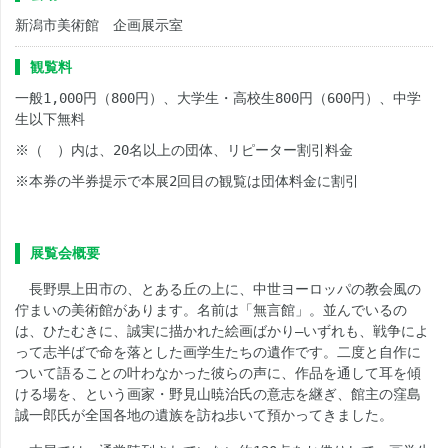
新潟市美術館 企画展示室
観覧料
一般
1,000
円（
800
円）、大学生・高校生
800
円（
600
円）、中学
生以下無料
※
（ ）内は、
20
名以上の団体、リピーター割引料金
※
本券の半券提示で本展
2
回目の観覧は団体料金に割引
展覧会概要
長野県上田市の、とある丘の上に、中世ヨーロッパの教会風の
佇まいの美術館があります。名前は「無言館」。並んでいるの
は、ひたむきに、誠実に描かれた絵画ばかり―いずれも、戦争によ
って志半ばで命を落とした画学生たちの遺作です。二度と自作に
ついて語ることの叶わなかった彼らの声に、作品を通して耳を傾
ける場を、という画家・野見山暁治氏の意志を継ぎ、館主の窪島
誠一郎氏が全国各地の遺族を訪ね歩いて預かってきました。