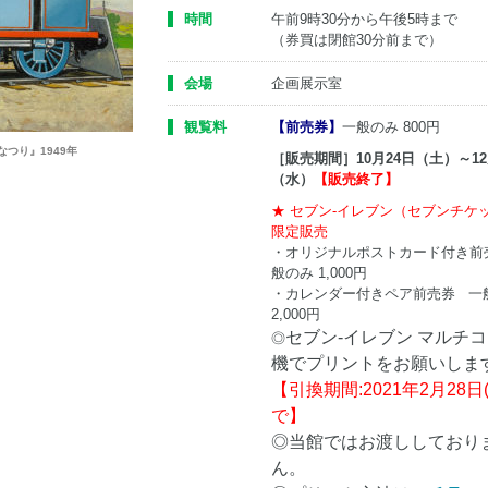
時間
午前9時30分から午後5時まで
（券買は閉館30分前まで）
会場
企画展示室
観覧料
【前売券】
一般のみ 800円
つり』1949年
［販売期間］10月24日（土）～12
（水）
【販売終了】
★ セブン-イレブン（セブンチケ
限定販売
・オリジナルポストカード付き前
般のみ 1,000円
・カレンダー付きペア前売券 一
2,000円
セブン-イレブン マルチ
◎
機でプリントをお願いしま
【引換期間:2021年2月28日
で】
◎当館ではお渡ししており
ん。