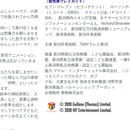
〔前売券プレイガイド〕
セブン-イレブン（セブンチケット）、ローソンチ
かんしゃトーマス」の原
（Ｌコード：33810）、チケットぴあ（Ｐコード：6
で出版されてから75周
416）、新潟県内イオン27店舗、ＢＰサービスデ
ンフォメーションセンターえん、hickory03travele
、幼いころ家の近くを走
ネ・ウインド、新潟県立万代島美術館ミュージア
ては想像力を膨らませま
ップ、新津美術館、新潟市美術館
わずらった息子を元気づ
きかんしゃトーマス」の
主催 新潟市美術館、TeNYテレビ新潟
後援 新潟県国公立幼稚園・こども園協会、新潟県
る実写アニメーション、
盟、新潟県私立保育園・認定こども園連盟、一般
世界は広がっていきま
人新潟県私立幼稚園・認定こども園協会
協力 マテル・インターナショナル株式会社、ソニ
どもたちを楽しませたい
リエイティブプロダクツ、ポプ
だった彼ならではの道徳
ラ社、大東文化大学 英米文学科教授 河野芳英
」、「仲間」といったエ
新潟展協力 バルーンショップ アーガシィ
います。
企画制作 東映株式会社
の絵本の挿絵原画と、人
道具）など、貴重な資料
ちの世界を紹介します。
、そしてかつて子どもだ
ッセージを伝えてくれる