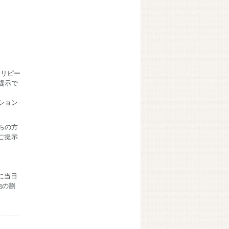
、
、リピー
提示で
ション
ちの方
ご提示
に当日
他の割