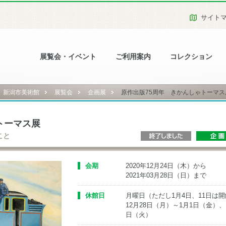
サイト
展覧会・イベント
ご利用案内
コレクション
新潟市美術館
展覧会
企画展
原作出版75周年 きかんしゃトーマス
トーマス展
こと
会期
2020年12月24日（木）から
2021年03月28日（日）まで
休館日
月曜日（ただし1月4日、11日は
12月28日（月）～1月1日（金）、
日（火）