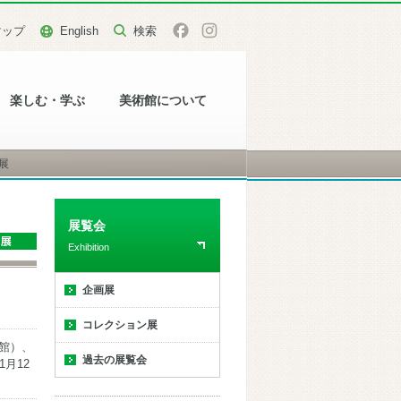
マップ
English
楽しむ・学ぶ
美術館について
展
展覧会
Exhibition
企画展
コレクション展
開館）、
過去の展覧会
1月12