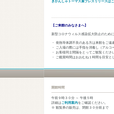
きかんしゃトーマス展プレスリリースは
【ご来館のみなさまへ】
新型コロナウィルス感染拡大防止のため
・ 発熱等体調不良のある方は来館をご遠
・ ご入場の際には手指を消毒し（アルコ
・ お客様同士間隔をとってご観覧くださ
・ ご鑑賞時間はおおむね１時間を目安と
開館時間
午前９時３０分 ～ 午後５時
詳細は
ご利用案内
をご確認ください。
※ 観覧券の販売は、閉館３０分前まで