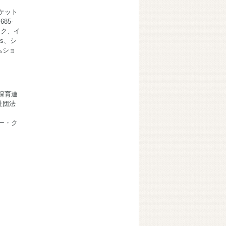
ケット
85-
スク、イ
rs、シ
ムショ
保育連
社団法
ー・ク