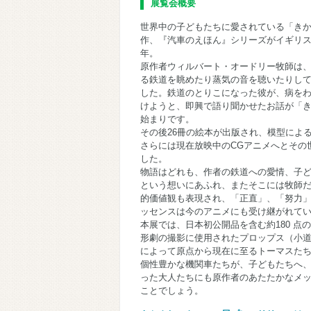
展覧会概要
世界中の子どもたちに愛されている「き
作、『汽車のえほん』シリーズがイギリス
年。
原作者ウィルバート・オードリー牧師は
る鉄道を眺めたり蒸気の音を聴いたりし
した。鉄道のとりこになった彼が、病を
けようと、即興で語り聞かせたお話が「
始まりです。
その後26冊の絵本が出版され、模型によ
さらには現在放映中のCGアニメへとその
した。
物語はどれも、作者の鉄道への愛情、子
という想いにあふれ、またそこには牧師
的価値観も表現され、「正直」、「努力
ッセンスは今のアニメにも受け継がれて
本展では、日本初公開品を含む約180 点
形劇の撮影に使用されたプロップス（小
によって原点から現在に至るトーマスた
個性豊かな機関車たちが、子どもたちへ
った大人たちにも原作者のあたたかなメ
ことでしょう。