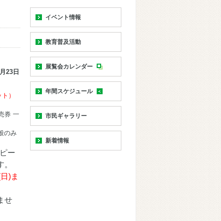
イベント情報
教育普及活動
展覧会カレンダー
月23日
年間スケジュール
ット）
売券 一
市民ギャラリー
般のみ
新着情報
コピー
す。
(日)ま
ませ