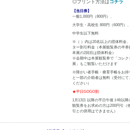
◎プリント方法は
コチラ
【当日券】
一般1,000円（800円）、
大学生・高校生 800円（600円）
中学生以下無料
※（ ）内は20名以上の団体料金
ター割引料金（本展観覧券の半券
本展の2回目は団体料金）
※会期中は本展観覧券で「コレク
展」もご観覧いただけます
※障がい者手帳・療育手帳をお持
と一部の介助者は無料（受付にて
ください）
★平日GOGO割
1月13日 以降の平日午後３時以降
観覧券をお求めの方は200円引（
引との併用はできません）