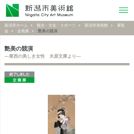
新潟市ホーム
観光・文化・スポーツ
新潟市美術館
展覧
会
企画展
艶美の競演
艶美の競演
―東西の美しき女性 木原文庫より―