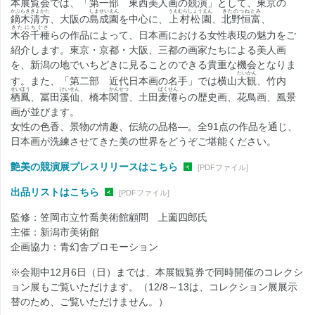
本展覧会では、「第一部 東西美人画の競演」として、東京の
かぶらききよかた
しませいえん
うえむらしょうえん
きたのつねとみ
鏑木清方
、大阪の
島成園
を中心に、
上村松園
、
北野恒富
、
きたにちぐさ
木谷千種
らの作品によって、日本画における女性表現の魅力をご
紹介します。東京・京都・大阪、三都の画家たちによる美人画
を、新潟の地でいちどきに見ることのできる貴重な機会となりま
たいかん
す。また、「第二部 近代日本画の名手」では横山
大観
、竹内
せいほう
けいせん
かんせつ
ばくせん
栖鳳
、冨田
溪仙
、橋本
関雪
、土田
麦僊
らの歴史画、花鳥画、風景
画が並びます。
女性の色香、景物の情趣、伝統の品格―。全91点の作品を通じ、
日本画が洗練させてきた美の世界をどうぞご堪能ください。
艶美の競演展プレスリリースはこちら
[PDFファイル]
出品リストはこちら
[PDFファイル]
監修：笠岡市立竹喬美術館顧問 上薗四郎氏
主催：新潟市美術館
企画協力：青幻舎プロモーション
※会期中12月6日（日）までは、本展観覧券で同時開催のコレクシ
ョン展もご覧いただけます。（12/8～13は、コレクション展展示
替のため、ご覧いただけません。）