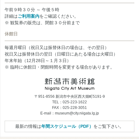
午前９時３０分 ～ 午後５時
詳細は
ご利用案内
をご確認ください。
※ 観覧券の販売は、閉館３０分前まで
休館日
毎週月曜日（祝日又は振替休日の場合は、その翌日）
祝日又は振替休日の翌日（日曜日にあたる場合は火曜日）
年末年始（12月28日～１月３日）
※ 臨時に休館日・閉館時間を変更する場合があります。
〒951-8556 新潟市中央区西大畑町5191-9
TEL：025-223-1622
FAX：025-228-3051
E-mail：museum@city.niigata.lg.jp
最新の情報は
年間スケジュール（PDF）
をご覧下さい。