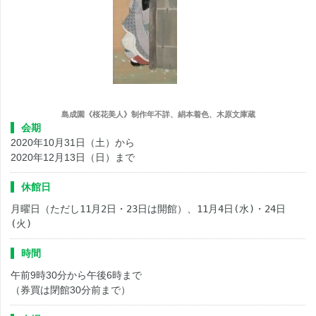
島成園《桜花美人》制作年不詳、絹本着色、木原文庫蔵
会期
2020年10月31日（土）から
2020年12月13日（日）まで
休館日
月曜日（ただし
11
月
2
日・
23
日は開館）、
11
月
4
日
(
水
)
・
24
日
(
火
)
時間
午前9時30分から午後6時まで
（券買は閉館30分前まで）