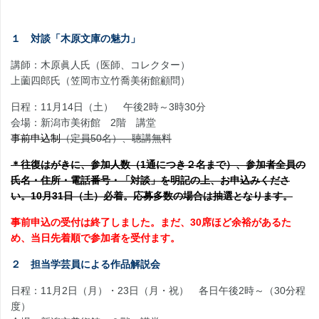
１ 対談「木原文庫の魅力」
講師：木原眞人氏（医師、コレクター）
上薗四郎氏（笠岡市立竹喬美術館顧問）
日程：11月14日（土） 午後2時～3時30分
会場：新潟市美術館 2階 講堂
事前申込制
（定員50名）、聴講無料
＊往復はがきに、参加人数（1通につき２名まで）、参加者全員の
氏名・住所・電話番号・「対談」を明記の上、お申込みくださ
い。10月31日（土）必着。応募多数の場合は抽選となります。
事前申込の受付は終了しました。まだ、30席ほど余裕があるた
め、当日先着順で参加者を受付ます。
２ 担当学芸員による作品解説会
日程：11月2日（月）・23日（月・祝） 各日午後2時～（30分程
度）