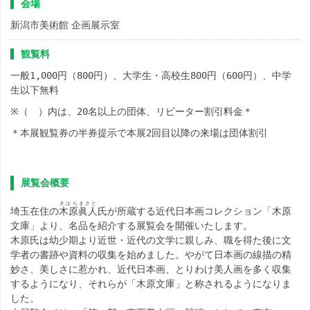
会場
新潟市美術館 企画展示室
観覧料
一般
1,000
円（
800
円）、大学生・高校生
800
円（
600
円）、中学
生以下無料
※
（ ）内は、
20
名以上の団体、リピーター割引料金＊
＊本展観覧券の半券提示で本展
2
回目以降の来場は団体割引
展覧会概要
きはらまさと
埼玉在住の
木原眞人
氏が所蔵する近代日本画コレクション「木原
文庫」より、名品を紹介する展覧会を開催いたします。
木原氏は幼少期より近世・近代の文学に親しみ、職を得た後に文
学者の書跡や資料の収集を始めました。やがて日本画の線描の精
妙さ、美しさに惹かれ、近代日本画、とりわけ美人画を多く収集
するようになり、それらが「木原文庫」と称されるようになりま
した。