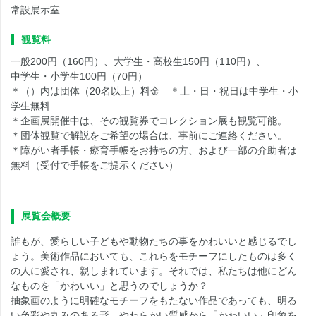
常設展示室
観覧料
一般200円（160円）、大学生・高校生150円（110円）、
中学生・小学生100円（70円）
＊（）内は団体（20名以上）料金 ＊土・日・祝日は中学生・小
学生無料
＊企画展開催中は、その観覧券でコレクション展も観覧可能。
＊団体観覧で解説をご希望の場合は、事前にご連絡ください。
＊障がい者手帳・療育手帳をお持ちの方、および一部の介助者は
無料（受付で手帳をご提示ください）
展覧会概要
誰もが、愛らしい子どもや動物たちの事をかわいいと感じるでし
ょう。美術作品においても、これらをモチーフにしたものは多く
の人に愛され、親しまれています。それでは、私たちは他にどん
なものを「かわいい」と思うのでしょうか？
抽象画のように明確なモチーフをもたない作品であっても、明る
い色彩や丸みのある形、やわらかい質感から「かわいい」印象を