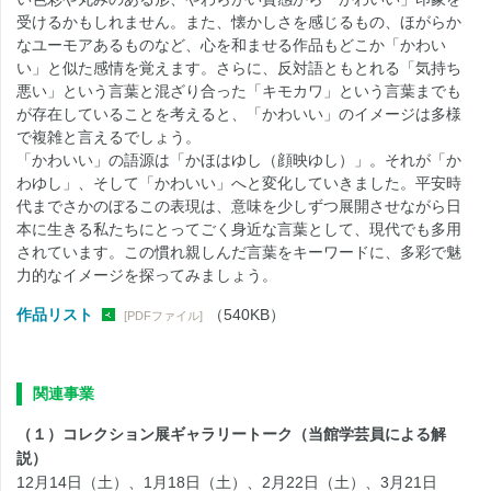
受けるかもしれません。また、懐かしさを感じるもの、ほがらか
なユーモアあるものなど、心を和ませる作品もどこか「かわい
い」と似た感情を覚えます。さらに、反対語ともとれる「気持ち
悪い」という言葉と混ざり合った「キモカワ」という言葉までも
が存在していることを考えると、「かわいい」のイメージは多様
で複雑と言えるでしょう。
「かわいい」の語源は「かほはゆし（顔映ゆし）」。それが「か
わゆし」、そして「かわいい」へと変化していきました。平安時
代までさかのぼるこの表現は、意味を少しずつ展開させながら日
本に生きる私たちにとってごく身近な言葉として、現代でも多用
されています。この慣れ親しんだ言葉をキーワードに、多彩で魅
力的なイメージを探ってみましょう。
作品リスト
（540KB）
[PDFファイル]
関連事業
（１）コレクション展ギャラリートーク（当館学芸員による解
説）
12月14日（土）、1月18日（土）、2月22日（土）、3月21日