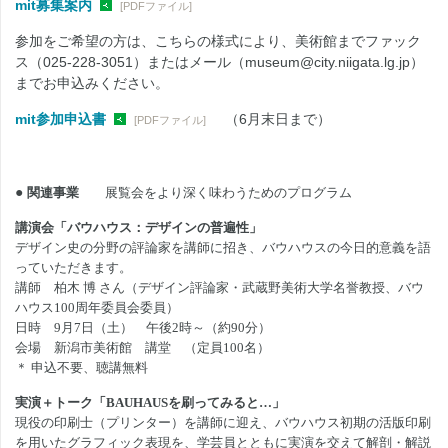
mit募集案内
[PDFファイル]
参加をご希望の方は、こちらの様式により、美術館までファック
ス（025-228-3051）またはメール（museum@city.niigata.lg.jp）
までお申込みください。
mit参加申込書
（6月末日まで）
[PDFファイル]
●
関連事業
展覧会をより深く味わうためのプログラム
講演会「バウハウス：デザインの普遍性」
デザイン史の分野の評論家を講師に招き、バウハウスの今日的意義を語
っていただきます。
講師 柏木 博 さん
（デザイン評論家・武蔵野美術大学名誉教授、バウ
ハウス
100
周年委員会委員）
日時
9
月
7
日（土） 午後
2
時～（約
90
分）
会場 新潟市美術館 講堂 （定員
100
名）
＊ 申込不要、聴講無料
実演＋トーク「
BAUHAUS
を刷ってみると…」
現役の印刷士（プリンター）を講師に迎え、バウハウス初期の活版印刷
を用いたグラフィック表現を、学芸員とともに実演を交えて解剖・解説