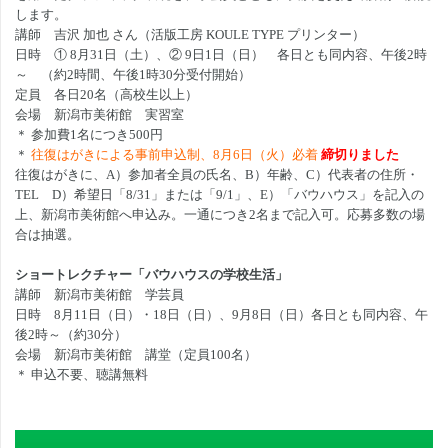
します。
講師 吉沢 加也 さん（活版工房
KOULE TYPE
プリンター）
日時
①
8
月
31
日（土）、②
9
日
1
日（日）
各日とも同内容、午後
2
時
～
（約
2
時間、午後
1
時
30
分受付開始）
定員 各日
20
名（高校生以上）
会場 新潟市美術館 実習室
＊ 参加費
1
名につき
500
円
＊
往復はがきによる事前申込制、
8
月
6
日（火）必着
締切りました
往復はがきに、
A
）
参加者全員の氏名、
B
）
年齢、
C
）
代表者の住所・
TEL
D
）希望日
「
8/31
」または「
9/1
」、
E
）
「バウハウス」を記入の
上、新潟市美術館へ申込み。一通につき
2
名まで記入可。応募多数の場
合は抽選。
ショートレクチャー
「バウハウスの学校生活」
講師 新潟市美術館 学芸員
日時
8
月
11
日（日）・
18
日（日）、
9
月
8
日（日）各日とも同内容、午
後
2
時～（約
30
分）
会場 新潟市美術館 講堂（定員
100
名）
＊ 申込不要、聴講無料