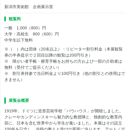
新潟市美術館 企画展示室
観覧料
一般 1,000（800）円
大学・高校生 800（600）円
中学生以下無料
※（ ）内は団体（20名以上）・リピーター割引料金（本展観覧
券の半券提示で２回目以降の観覧は200円引き）
※ 障がい者手帳・療育手帳をお持ちの方および一部の介助者は
無料（受付でご提示ください）
※ 割引券持参で当日料金より100円引き（他の割引との併用はで
きません）
展覧会概要
1919年、ドイツに造形芸術学校「バウハウス」が開校しました。
クレーやカンディンスキーら魅力的な教授陣と、独創的な教育内
容に、日本を含む世界中から学生が集いました。本展はその設立
100年を記念し、当時の教えと学びの実践に迫ります。アート／デ