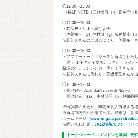
◯12:00～13:00：
・HALF NOTE（三鈷美香［p］田中学［
◯14:00～15:00：
・君英夫トリオ＋星とよ子
（佐藤祐一［p］仲村徹［g］藤島博幸［b
※君英夫さんのご逝去により、佐藤祐一さ
◯15:00～15:30：
・アフタートーク「ジャズと新潟とわた
（星 とよ子さん＋高坂元己さん〔ラジオ
新潟のベテランシンガー星とよ子さんが
※君英夫さんに代わり、高坂元己さんが
◯16:30～17:30：
・長沢好宏 Walk don't run with Noriko
（長沢好宏［sax］中林明子［p］阿部国男［b
※出演者の変更や、時間が多少前後する
※新潟市内全28会場で公演。詳細は「新
ホームページ（
www.niigata-jazzstreet.
※問い合わせ先：
JAZZ喫茶スワン
（ジャズ
トークショー「エリントンと新潟、野