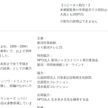
【リピーター割引！】
本展観覧券の半券提示で２回目は
大高とも200円引
※割引の併用はできません
主催：
新潟市美術館、
、1909～1994）
ＵＸ新潟テレビ21
東和）で、およそ30年
ました。
特別協力：
NPO法人 新潟ジャズストリート実行委員会、
の名前まで全て手描き
新潟・市民映画館シネ・ウインド
枚の絵画」としての魅力
協力：
公益財団法人 川喜多記念映画文化財団、
ランソワ・トリュフォー
北原照久コレクション、
感激し、続編のなかに小
清水俊宏コレクション
企画協力：
フランセーズ（パリ）
NPO法人 古き良き文化を継承する会
作品を多数収蔵していま
監修：