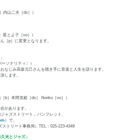
b］内山二夫［ds］）
］星とよ子［vo］）
ん［p］に変更となります。
し」
パーソナリティ〕）
、おなじみ高坂元己さんを聴き手に音楽と人生を語ります。
出演します。
］本間克範［ds］ Noriko［vo］）
場合があります。
潟ジャズストリート」パンフレット、
com
）で。
ストリート事務局）TEL：025-223-4349
口久光とジャズ」