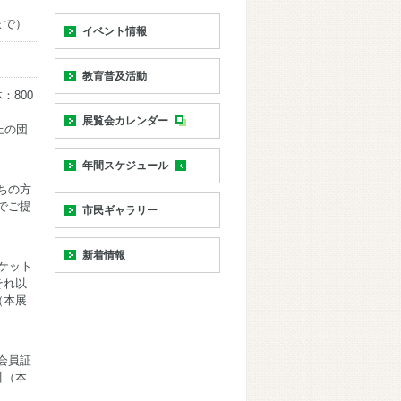
まで）
イベント情報
教育普及活動
：800
展覧会カレンダー
上の団
年間スケジュール
ちの方
でご提
市民ギャラリー
新着情報
ケット
それ以
（本展
会員証
引（本