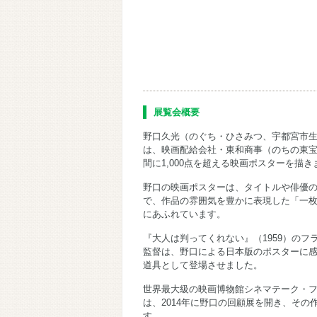
展覧会概要
野口久光（のぐち・ひさみつ、宇都宮市生まれ
は、映画配給会社・東和商事（のちの東宝
間に1,000点を超える映画ポスターを描き
野口の映画ポスターは、タイトルや俳優
で、作品の雰囲気を豊かに表現した「一
にあふれています。
『大人は判ってくれない』（1959）のフ
監督は、野口による日本版のポスターに
道具として登場させました。
世界最大級の映画博物館シネマテーク・
は、2014年に野口の回顧展を開き、その
す。