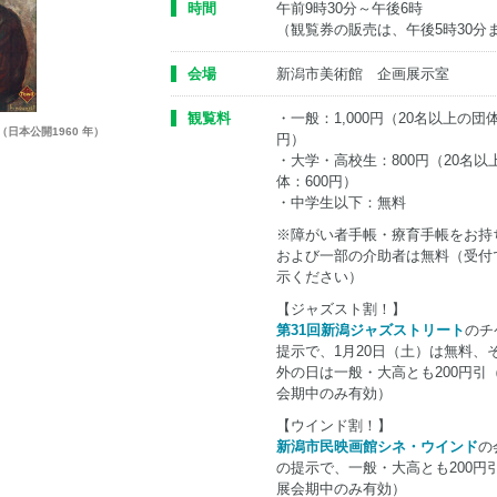
時間
午前9時30分～午後6時
（観覧券の販売は、午後5時30分
会場
新潟市美術館 企画展示室
観覧料
・一般：1,000円（20名以上の団体
日本公開1960 年）
円）
・大学・高校生：800円（20名以
体：600円）
・中学生以下：無料
※障がい者手帳・療育手帳をお持
および一部の介助者は無料（受付
示ください）
【ジャズスト割！】
第31回新潟ジャズストリート
のチ
提示で、1月20日（土）は無料、
外の日は一般・大高とも200円引
会期中のみ有効）
【ウインド割！】
新潟市民映画館シネ・ウインド
の
の提示で、一般・大高とも200円
展会期中のみ有効）