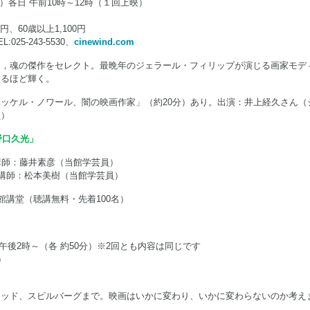
金）各日 午前10時～12時（１回上映）
ド
円、60歳以上1,100円
5-243-5530、
cinewind.com
ら，魂の傑作をセレクト。最晩年のジェラール・フィリップが演じる画家モデ
なるほど輝く。
ッケル・ノワール、闇の映画作家」（約20分）あり。出演：井上経久さん（
員）
野口久光」
講師：藤井素彦（当館学芸員）
 講師：松本美樹（当館学芸員）
館講堂（聴講無料・先着100名）
、午後2時～（各 約50分）※2回とも内容は同じです
）
ウッド、スピルバーグまで。映画はいかに変わり、いかに変わらないのか考え