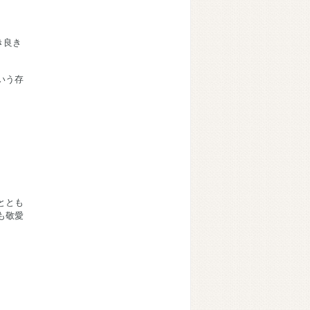
き良き
いう存
ととも
も敬愛