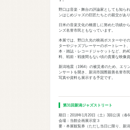
野口は音楽・舞台の評論家としても知ら
ンはじめジャズの巨匠たちとの親交があ
日米の音楽文化の橋渡しに努めた功績から、
ンズ名誉市民ともなっています。
本展では、野口久光の映画ポスターやそ
ターやジャズプレーヤーのポートレート
本・雑誌・レコードジャケットなど、約4
料、戦前・戦後間もない頃の貴重な映像
新潟地震（1964）の被災者のため、エリ
ンサートを開き、新潟市国際親善名誉市
写真や資料も展示する予定です。
第31回新潟ジャズストリート
期日：2018年1月20日（土）3回公演（各6
会場：当館企画展示室３
要・本展観覧券（ただし当日に限り、新