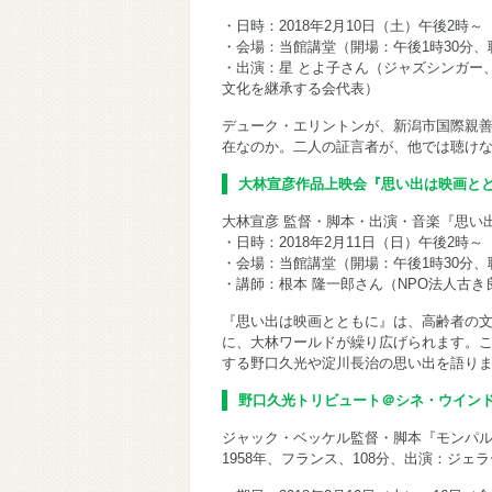
・日時：2018年2月10日（土）午後2時～
・会場：当館講堂（開場：午後1時30分、
・出演：星 とよ子さん（ジャズシンガー
文化を継承する会代表）
デューク・エリントンが、新潟市国際親
在なのか。二人の証言者が、他では聴け
大林宣彦作品上映会『思い出は映画と
大林宣彦 監督・脚本・出演・音楽『思い出
・日時：2018年2月11日（日）午後2時～
・会場：当館講堂（開場：午後1時30分、
・講師：根本 隆一郎さん（NPO法人古
『思い出は映画とともに』は、高齢者の
に、大林ワールドが繰り広げられます。
する野口久光や淀川長治の思い出を語り
野口久光トリビュート＠シネ・ウイン
ジャック・ベッケル監督・脚本『モンパ
1958年、フランス、108分、出演：ジ