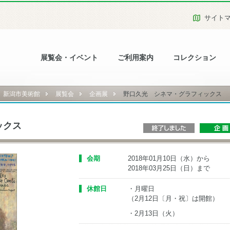
サイト
展覧会・イベント
ご利用案内
コレクション
新潟市美術館
展覧会
企画展
野口久光 シネマ・グラフィックス
ックス
会期
2018年01月10日（水）から
2018年03月25日（日）まで
休館日
・月曜日
（2月12日〔月・祝〕は開館）
・2月13日（火）