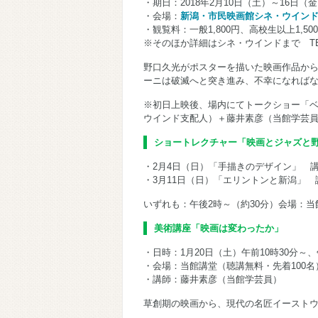
・期日：2018年2月10日（土）～16日（
・会場：
新潟・市民映画館シネ・ウイン
・観覧料：一般1,800円、高校生以上1,500
※そのほか詳細はシネ・ウインドまで TEL:02
野口久光がポスターを描いた映画作品か
ーニは破滅へと突き進み、不幸になれば
※初日上映後、場内にてトークショー「ベ
ウインド支配人）＋藤井素彦（当館学芸
ショートレクチャー「映画とジャズと
・2月4日（日）「手描きのデザイン」 
・3月11日（日）「エリントンと新潟」
いずれも：午後2時～（約30分）会場：当
美術講座「映画は変わったか」
・日時：1月20日（土）午前10時30分～
・会場：当館講堂（聴講無料・先着100名
・講師：藤井素彦（当館学芸員）
草創期の映画から、現代の名匠イースト