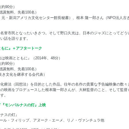
（約90分）
聴講無料、先着100名）
、元・新潟アメリカ文化センター館長秘書）、根本 隆一郎さん（NPO法人古
善名誉市民となったいきさつ。そして野口久光は、日本のジャズにとってどう
ない話を語ります。
ともに』＋アフタートーク
は映画とともに』（2014年、48分）
（約90分）
聴講無料、先着100名）
き良き文化を継承する会代表）
文化療法（回想法）を目的とした作品。往年の名作の貴重な予告編映像の数々
この映画をプロデュースした根本隆一郎さんが、大林監督のこと、そして監督
ます。
ド『モンパルナスの灯』上映
ルナスの灯』
ェラール・フィリップ、アヌーク・エーメ、リノ・ヴァンチュラ他