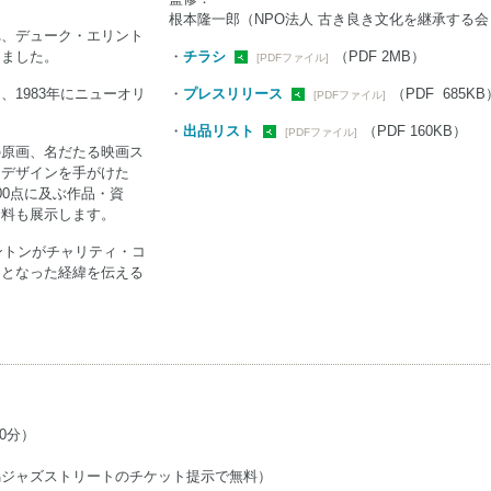
根本隆一郎（NPO法人 古き良き文化を継承する会
れ、デューク・エリント
りました。
・
チラシ
（PDF 2MB）
[PDFファイル]
1983年にニューオリ
・
プレスリリース
（PDF 685KB
[PDFファイル]
・
出品リスト
（PDF 160KB）
[PDFファイル]
の原画、名だたる映画ス
、デザインを手がけた
00点に及ぶ作品・資
資料も展示します。
ントンがチャリティ・コ
民となった経緯を伝える
0分）
潟ジャズストリートのチケット提示で無料）