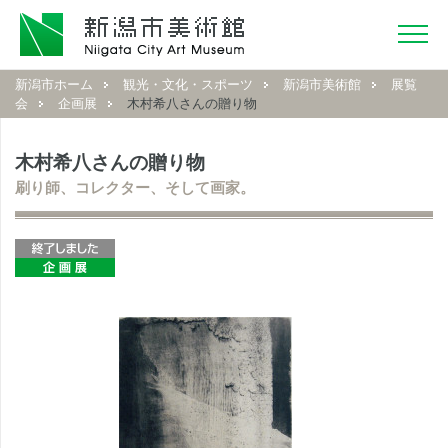
新潟市ホーム
観光・文化・スポーツ
新潟市美術館
展覧
会
企画展
木村希八さんの贈り物
木村希八さんの贈り物
刷り師、コレクター、そして画家。