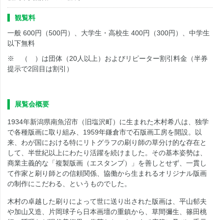
観覧料
一般 600円（500円）、大学生・高校生 400円（300円）、中学生
以下無料
※ （ ）は団体（20人以上）およびリピーター割引料金（半券
提示で2回目は割引）
展覧会概要
1934年新潟県南魚沼市（旧塩沢町）に生まれた木村希八は、独学
で各種版画に取り組み、1959年鎌倉市で石版画工房を開設。以
来、わが国における特にリトグラフの刷り師の草分け的な存在と
して、半世紀以上にわたり活躍を続けました。その基本姿勢は、
商業主義的な「複製版画（エスタンプ）」を善しとせず、一貫し
て作家と刷り師との信頼関係、協働から生まれるオリジナル版画
の制作にこだわる、というものでした。
木村の卓越した刷りによって世に送り出された版画は、平山郁夫
や加山又造、片岡球子ら日本画壇の重鎮から、草間彌生、篠田桃