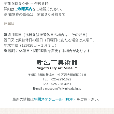
午前９時３０分 ～ 午後５時
詳細は
ご利用案内
をご確認ください。
※ 観覧券の販売は、閉館３０分前まで
休館日
毎週月曜日（祝日又は振替休日の場合は、その翌日）
祝日又は振替休日の翌日（日曜日にあたる場合は火曜日）
年末年始（12月28日～１月３日）
※ 臨時に休館日・閉館時間を変更する場合があります。
〒951-8556 新潟市中央区西大畑町5191-9
TEL：025-223-1622
FAX：025-228-3051
E-mail：museum@city.niigata.lg.jp
最新の情報は
年間スケジュール（PDF）
をご覧下さい。