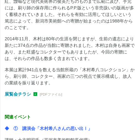
紅、靉嘔など現代美術界の俊英たちのものまで広範に及び、手元
には、刷り師の保存用に作られるP.P.版という非売扱いの版画が多
く蓄積されていきました。それらを有効に活用してほしいという
篤志によって、新潟市美術館への寄贈が始まったのは1988年から
のことです。
2014年11月、木村は80年の生涯を閉じますが、生前の遺志により
新たに374点の作品が当館に寄贈されました。木村は自身も画家で
あり、また旺盛なコレクターでもありましたが、今回の寄贈に
は、それらの作品も数多く含まれています。
本展は累計941点を数える当館所蔵の「木村希八コレクション」か
ら、刷り師、コレクター、画家の三つの視点で展示構成し、故人
の業績を振り返ります。
展覧会チラシ
[PDFファイル]
関連イベント
◆ ① 講演会「木村希八さんの思い出Ⅰ」
講師：土方明司氏（平塚市美術館館長代理）