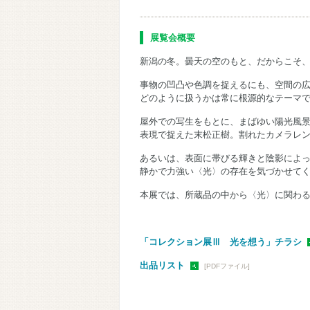
展覧会概要
新潟の冬。曇天の空のもと、だからこそ、
事物の凹凸や色調を捉えるにも、空間の
どのように扱うかは常に根源的なテーマ
屋外での写生をもとに、まばゆい陽光風景
表現で捉えた末松正樹。割れたカメラレ
あるいは、表面に帯びる輝きと陰影によっ
静かで力強い〈光〉の存在を気づかせて
本展では、所蔵品の中から〈光〉に関わ
「コレクション展Ⅲ 光を想う」チラシ
出品リスト
[PDFファイル]