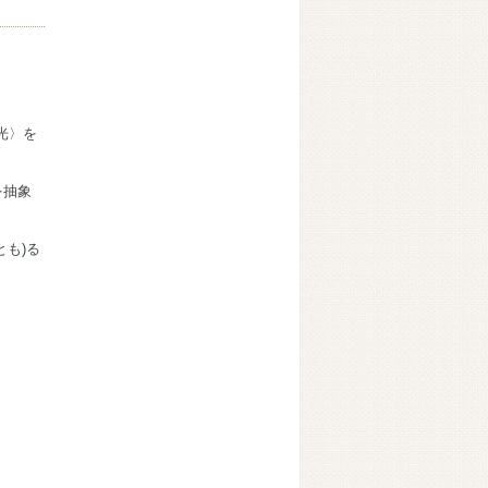
光〉を
を抽象
も)る