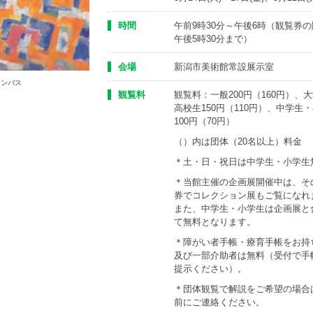
時間
午前9時30分～午後6時（観覧券
午後5時30分まで）
会場
新潟市美術館常設展示室
カンバス
観覧料
観覧料：一般200円（160円）、
高校生150円（110円）、中学生
100円（70円）
（）内は団体（20名以上）料金
＊土・日・祝日は中学生・小学生
＊当館主催の企画展開催中は、そ
券でコレクション展もご覧になれ
また、中学生・小学生は企画展と
て無料となります。
＊障がい者手帳・療育手帳をお持
及び一部介助者は無料（受付で手
提示ください）。
＊団体観覧で解説をご希望の場合
前にご連絡ください。