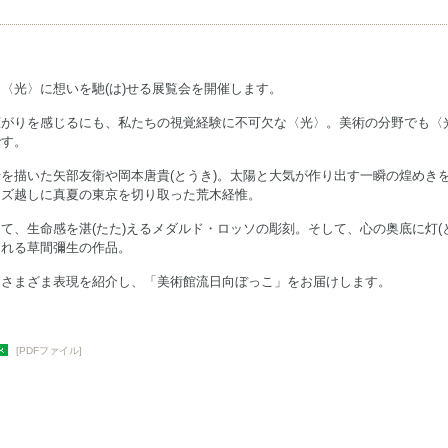
〈光〉に想いを馳(は)せる展覧会を開催します。
広がりを感じるにも、私たちの視覚経験に不可欠な〈光〉。美術の分野でも〈
です。
を描いた矢部友衛や岡本唐貴(とうき)。太陽と大気が作り出す一瞬の煌めき
ンズ越しに真夏の東京を切り取った荒木経惟。
て、生命感を湛(たた)えるメダルド・ロッソの彫刻。そして、心の奥底に灯(と
くれる草間彌生の作品。
るさまざま表現を紹介し、「美術館流日向ぼっこ」をお届けします。
[PDFファイル]