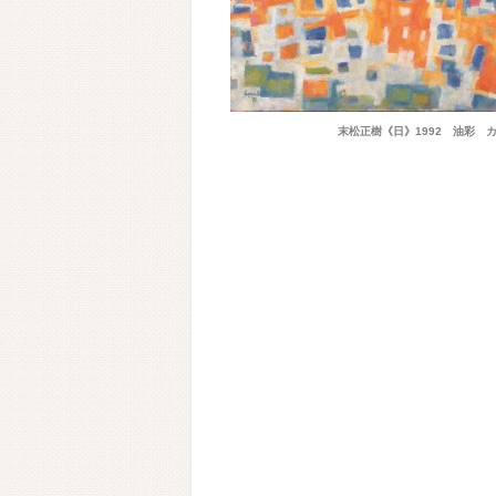
末松正樹《日》1992 油彩 