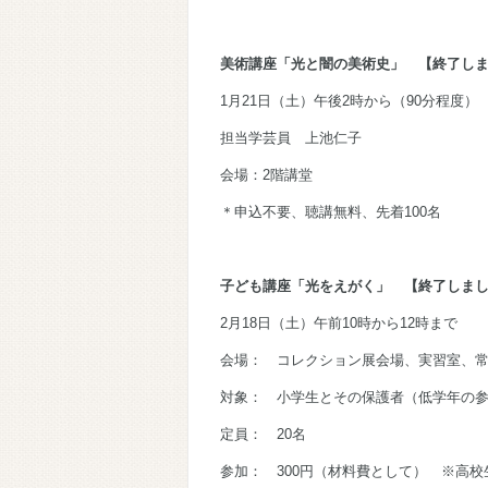
美術講座「光と闇の美術史」 【終了し
1月21日（土）午後2時から（90分程度）
担当学芸員 上池仁子
会場：2階講堂
＊申込不要、聴講無料、先着100名
子ども講座「光をえがく」 【終了しま
2月18日（土）午前10時から12時まで
会場： コレクション展会場、実習室、
対象： 小学生とその保護者（低学年の
定員： 20名
参加： 300円（材料費として） ※高校