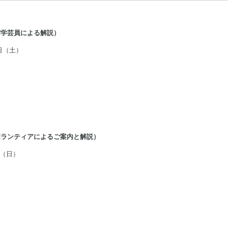
館学芸員による解説）
日（土）
ボランティアによるご案内と解説）
日（日）
。