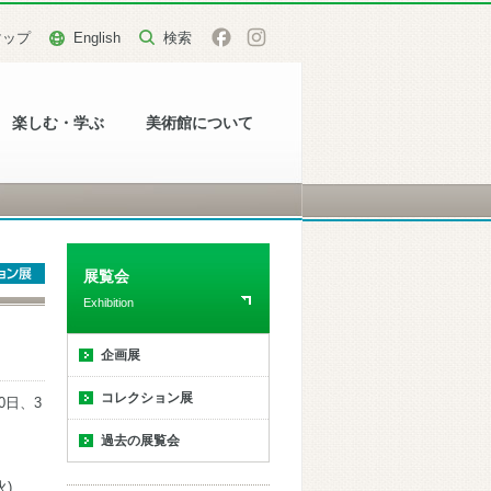
マップ
English
楽しむ・学ぶ
美術館について
展覧会
Exhibition
企画展
コレクション展
0日、3
過去の展覧会
火)