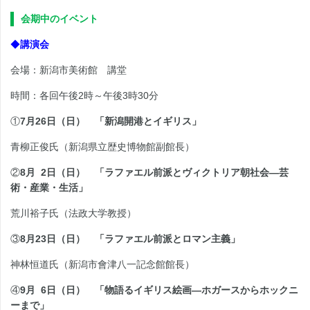
会期中のイベント
◆
講演会
会場：新潟市美術館 講堂
時間：各回午後2時～午後3時30分
①
7月26日（日） 「新潟開港とイギリス」
青柳正俊氏（新潟県立歴史博物館副館長）
②
8月 2日（日） 「ラファエル前派とヴィクトリア朝社会―芸
術・産業・生活」
荒川裕子氏（法政大学教授）
③
8月23日（日） 「ラファエル前派とロマン主義」
神林恒道氏（新潟市會津八一記念館館長）
④
9月 6日（日） 「物語るイギリス絵画―ホガースからホックニ
ーまで」