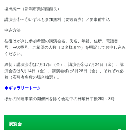
塩田純一（新潟市美術館館長）
講演会①～④いずれも参加無料（要観覧券）／要事前申込
申込方法
往復はがきに参加希望の講演会名、氏名、年齢、住所、電話番
号、FAX番号、ご希望の人数（２名様まで）を明記してお申し込み
ください。
締切：講演会①は7月17日（金）、講演会②は7月24日（金）、講
演会③は8月14日（金）、講演会④は8月28日（金）、それぞれ必
着（応募者多数の場合抽選）。
◆
ギャラリートーク
ほかの関連事業の開催日を除く会期中の日曜日午後2時～3時
展覧会