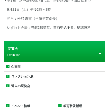
・第3回「洛中洛外図の愉しみ 狩野永徳から山口晃まで」
9月21日（土）午後2時～3時
担当：松沢 寿重（当館学芸係長）
いずれも会場：当館2階講堂、事前申込不要、聴講無料
展覧会
Exhibition
企画展
コレクション展
過去の展覧会
イベント情報
教育普及活動