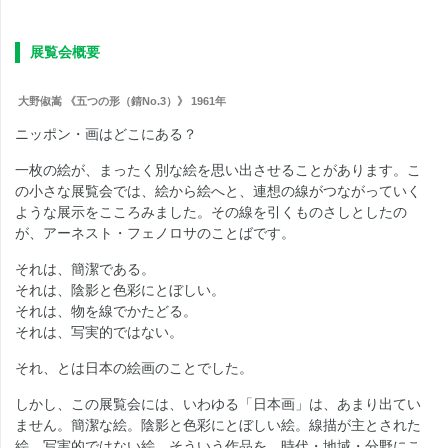
展覧会概要
大野俶嵩 《五つの形（錆No.3）》 1961年
ニッポン・画はどこにある？
一枚の絵が、まったく別な絵を思い出させることがあります。こ
の小さな展覧会では、絵から絵へと、連想の線がつながっていく
ような展示をこころみました。その線を引くものさしとしたの
が、アーネスト・フェノロサのことばです。
それは、簡潔である。
それは、陰影と色彩にとぼしい。
それは、物を線でかたどる。
それは、写実的ではない。
それ、とは日本の絵画のことでした。
しかし、この展覧会には、いわゆる「日本画」は、あまり出てい
ません。簡潔な絵。陰影と色彩にとぼしい絵。線描が主とされた
絵。写実的ではない絵。そういう作品を、時代・地域・分野にこ