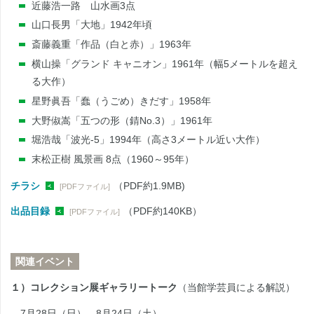
近藤浩一路 山水画3点
山口長男「大地」1942年頃
斎藤義重「作品（白と赤）」1963年
横山操「グランド キャニオン」1961年（幅5メートルを超え
る大作）
星野眞吾「蠢（うごめ）きだす」1958年
大野俶嵩「五つの形（錆No.3）」1961年
堀浩哉「波光‐5」1994年（高さ3メートル近い大作）
末松正樹 風景画 8点（1960～95年）
チラシ
（PDF約1.9MB)
[PDFファイル]
出品目録
（PDF約140KB）
[PDFファイル]
関連イベント
１）コレクション展ギャラリートーク
（当館学芸員による解説）
7月28日（日）、8月24日（土）