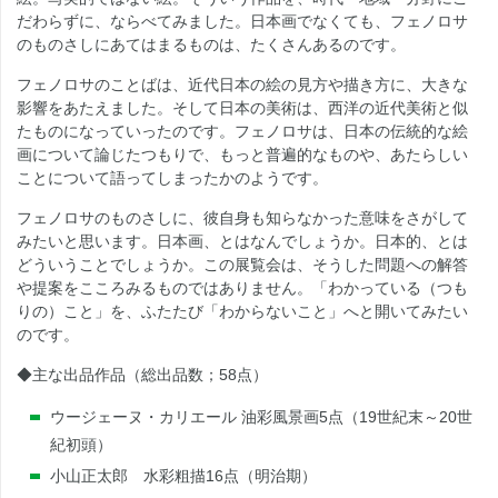
だわらずに、ならべてみました。日本画でなくても、フェノロサ
のものさしにあてはまるものは、たくさんあるのです。
フェノロサのことばは、近代日本の絵の見方や描き方に、大きな
影響をあたえました。そして日本の美術は、西洋の近代美術と似
たものになっていったのです。フェノロサは、日本の伝統的な絵
画について論じたつもりで、もっと普遍的なものや、あたらしい
ことについて語ってしまったかのようです。
フェノロサのものさしに、彼自身も知らなかった意味をさがして
みたいと思います。日本画、とはなんでしょうか。日本的、とは
どういうことでしょうか。この展覧会は、そうした問題への解答
や提案をこころみるものではありません。「わかっている（つも
りの）こと」を、ふたたび「わからないこと」へと開いてみたい
のです。
◆主な出品作品（総出品数；58点）
ウージェーヌ・カリエール 油彩風景画5点（19世紀末～20世
紀初頭）
小山正太郎 水彩粗描16点（明治期）