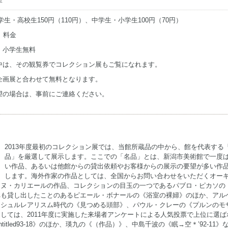
大学生・高校生150円（110円）、中学生・小学生100円（70円）
）料金
・小学生無料
中は、その観覧券でコレクション展もご覧になれます。
企画展と合わせて無料となります。
望の場合は、事前にご連絡ください。
2013年度最初のコレクション展では、当館所蔵品の中から、館を代表する
品」を厳選して展示します。ここでの「名品」とは、新潟市美術館で一度
い作品、あるいは他館からの貸出依頼やお客様からの展示の要望が多い作
します。海外作家の作品としては、全国からお問い合わせをいただくオー
ーヌ・カリエールの作品、コレクションの目玉の一つであるパブロ・ピカソの
へも貸し出したことのあるピエール・ボナールの《浴室の裸婦》のほか、アル
なシュルレアリスム時代の《見つめる頭部》、パウル・クレーの《プルンのモ
しては、2011年度に実施した来場者アンケートによる人気投票で上位に選ば
tled93-18》のほか、瑛九の《（作品）》、中島千波の《眠→空＊’92-11》