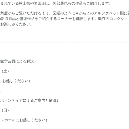
しまれている横山操や岩田正巳、阿部展也らの作品もご紹介します。
た角度からご覧いただけるよう、図鑑のようにＡからＺのアルファベット順に
度の新収蔵品と修復作品をご紹介するコーナーを併設します。既存のコレクショ
てお楽しみください。
当館学芸員による解説）
日（土）
にお越しください）
す。
会ボランティアによるご案内と解説）
日（日）
ンスホールにお越しください）