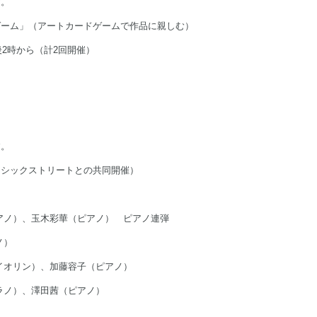
す。
ゲーム」（アートカードゲームで作品に親しむ）
後2時から（計2回開催）
）
す。
ラシックストリートとの共同開催）
（ピアノ）、玉木彩華（ピアノ） ピアノ連弾
ノ）
ァイオリン）、加藤容子（ピアノ）
プラノ）、澤田茜（ピアノ）