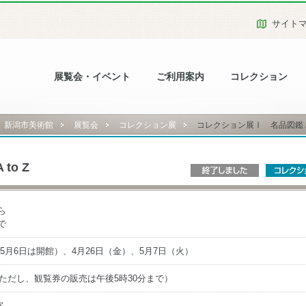
サイト
展覧会・イベント
ご利用案内
コレクション
新潟市美術館
展覧会
コレクション展
コレクション展Ⅰ 名品図鑑 A 
o Z
ら
で
5月6日は開館）、4月26日（金）、5月7日（火）
（ただし、観覧券の販売は午後5時30分まで）
室