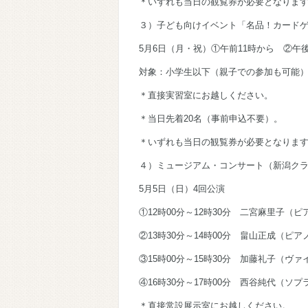
＊いずれも当日の観覧券が必要となりま
３）子ども向けイベント「名品！カード
5月6日（月・祝）①午前11時から ②午
対象：小学生以下（親子での参加も可能
＊直接実習室にお越しください。
＊当日先着20名（事前申込不要）。
＊いずれも当日の観覧券が必要となりま
４）ミュージアム・コンサート（新潟ク
5月5日（日）4回公演
①12時00分～12時30分 二宮麻里子
②13時30分～14時00分 畠山正成（ピア
③15時00分～15時30分 加藤礼子（ヴ
④16時30分～17時00分 西谷純代（ソ
＊直接常設展示室にお越しください。