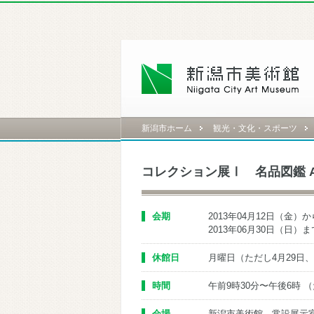
新潟市ホーム
観光・文化・スポーツ
コレクション展Ⅰ 名品図鑑 A t
会期
2013年04月12日（金）か
2013年06月30日（日）ま
休館日
月曜日（ただし4月29日、
時間
午前9時30分〜午後6時 
会場
新潟市美術館 常設展示