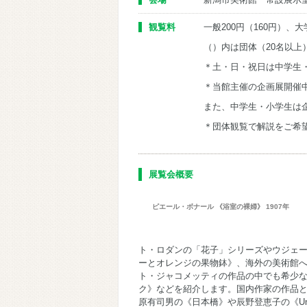
観覧料
一般200円（160円）、
（）内は団体（20名以上
＊土・日・祝日は中学生
＊当館主催の企画展開催
また、中学生・小学生は
＊団体観覧で解説をご希
展覧会概要
ピエール・ボナール 《浴室の裸婦》 1907年
ト・ロダンの「花子」シリーズやウジェ
ーとオレンジの果物鉢》、海外の美術館
ト・ジャコメッティの作品の中でも希少
ク》などを紹介します。国内作家の作品と
原有司男の《日本橋》や辰野登恵子の《Unti