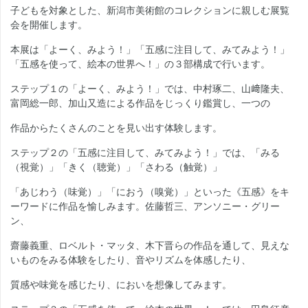
子どもを対象とした、新潟市美術館のコレクションに親しむ展覧
会を開催します。
本展は「よーく、みよう！」「五感に注目して、みてみよう！」
「五感を使って、絵本の世界へ！」の３部構成で行います。
ステップ１の「よーく、みよう！」では、中村琢二、山﨑隆夫、
富岡総一郎、加山又造による作品をじっくり鑑賞し、一つの
作品からたくさんのことを見い出す体験します。
ステップ２の「五感に注目して、みてみよう！」では、「みる
（視覚）」「きく（聴覚）」「さわる（触覚）」
「あじわう（味覚）」「におう（嗅覚）」といった《五感》をキ
ーワードに作品を愉しみます。佐藤哲三、アンソニー・グリー
ン、
齋藤義重、ロベルト・マッタ、木下晋らの作品を通して、見えな
いものをみる体験をしたり、音やリズムを体感したり、
質感や味覚を感じたり、においを想像してみます。