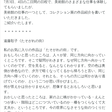
月
日、
日の二日間の日程で、美術館のさまざまな仕事を体験し
7
3
4
てもらいましたが、
美術館の仕事の一つとして、コレクション展の作品紹介を書いて
いただきました。
ご紹介いたします。
＊＊＊＊＊＊＊＊
遠藤彰子《たそがれの街》
私のお気に入りの作品は「たそがれの街」です。
おもしろいと思ったところは、人々が皆、同じ方向に向かってい
くところです。そこで疑問がわきます。なぜ同じ方向へ向かって
いくのかです。空を見ると、なんとなくわかります。空の色は奥
側が赤色なので、夕方で暗くなってくるから帰ろうと言い、同じ
方向へ帰っていくのか。それとも、そっちの方には何かがあり逃
げていくのか、という二つが思い浮かびました。
何が答えかは分かりませんが、想像するとおもしろいと思いま
す。
おかしいと思ったところは、家の上に橋がかかっている・えんと
つが多い・階段はどこにつづいているのか・柵をつくらなくて大
丈夫か。というところです。今の世界になさそうな街のつくりだ