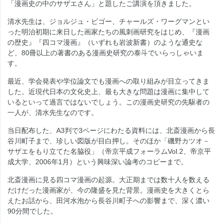
「漫画史の中のサザエさん」と題したご講演を頂きました。
清水先生は、ジョルジュ・ビゴー、チャールズ・ワーグマンとい
った明治初期に来日した画家たちの風刺画研究をはじめ、『漫画
の歴史』『四コマ漫画』（いずれも岩波新書）のような通史な
ど、80冊以上の著書のある漫画史研究の泰斗でいらっしゃいま
す。
最近、学会発表や学位論文でも漫画への取り組みが目立ってきま
した。近現代日本の文化史上、最も大きな問題は漫画に集中して
いるといって過言ではないでしょう。この漫画史研究の先駆者の
一人が、清水先生なのです。
当日配布した、A3判で3ページにわたる資料には、北斎漫画から長
谷川町子まで、珍しい図版が目白押し。そのほか「磯野カツオ－
サザエをもり立てた名脇役」（帝京平成フォーラムVol.2、帝京平
成大学、2006年1月）という興味深い論考のコピーまで。
北斎漫画に見る四コマ漫画の起源。大正期までは数十人を数える
だけだった漫画家が、今の隆盛を見た背景。漫画史を大きくとら
えたお話から、田河水泡から長谷川町子への影響まで、深く濃い
90分間でした。