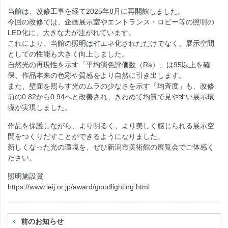
当館は、改修工事を経て2025年8月に再開館しました。
今回の改修では、企画展示室やエントランス・ロビー等の照明の
LED化に、大きな力が注がれています。
これにより、当館の照明は省エネ化されただけでなく、展示空間
としての性能も大きく向上しました。
自然光の再現性を示す「平均演色評価数（Ra）」は95以上を確
保、作品本来の色彩や質感をより自然に引き出します。
また、壁面を照らす光のムラの少なさを示す「均斉度」も、改修
前の0.82から0.94へと改善され、きわめて均質で見やすい展示環
境が実現しました。
作品を保護しながら、より明るく、より美しく感じられる展示空
間をつくりだすことができるようになりました。
新しくなった光の環境を、ぜひ新潟市美術館の展覧会でご体感く
ださい。
照明施設賞
https://www.ieij.or.jp/award/goodlighting.html
前のお知らせ